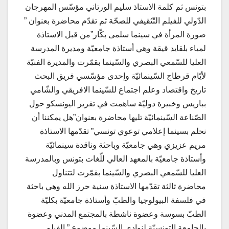
بتونس ثم كلمة الاستاذ سليم الورتاني مؤسّس المهرجان
الدّولي للفيلم التّثقيفي للصحّة ثم تقدّم محاضرة بعنوان ”
صورة المرأة في سينما سلمى بكّار”من قبل الاستاذة
لمياء بلقايد قيقة وهي أستاذة جامعيّة ومديرة المدرسة
العليا للسّمعي البصري والسّينما بقمّرت والمديرة الفنيّة
لأيّام قرطاج السّينمائيّة وإحدى مؤسّسي فريق البحث
تاريخ واقتصاد وعلم اجتماع للسّينما الافريقي والشّامي
بباريس وخبيرة دوليّة ساهمت في تقرير اليونسكو حول
الصّناعة السّينمائيّة تليها محاضرة بعنوان”هل يمكننا أن
نحلم بسينما إعلامي توعوي تونسي” تقدّمها الاستاذة
مريم عزيزي وهي جامعيّة وباحثة وناقدة سينمائيّة
وأستاذة جامعيّة بالمعهد العالي للّغات بتونس وبالمدرسة
العليا للسّمعي البصري والسّينما بقمّرت لتتناول
محاضرة ثالثة تقدّمها الاستاذة سنية حرز الله وهي باحثة
في فلسفة البيولوجيا والطبّ وأستاذة جامعيّة بكليّة
الطبّ بسوسة وعضوة ناشطة بالمجتمع المدني وعضوة
بالجامعة التونسيّة لنوادي السّينما موضوع ” الفيلم