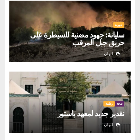
جهوية
سليانة: جهود مضنية للسيطرة على
حريق جبل المرقب
البيان
صحة
وطنية
تقدير جديد لمعهد باستور
البيان