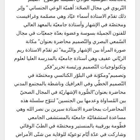
التّربوي في مجال الصحّة: أهميّة الوعي الجنساني ” وإثر
ذلك تقدّم الاستاذة أسماء عيّاد وهي مصمّمة وغرافيست
ومختصّة في الإشهار وأستاذة جامعيّة بالمعهد العالي
للفنون الجميلة بسوسة وعضوة بعدّة جمعيّات في مجال
السّمعي البصري والتّصميم محاضرة بعنوان” مكانة
صورة المرأة بين الإشهار والتّربية” ثم تقدّم الاستاذة ريم
الزيّاني عفيف وهي أستاذة جامعيّة بالمدرسة العليا لعلوم
وتكنولوجيات التّصميم ورئيسة تحرير”فكر
وتصميم”ومكوّنة في البلوّر الكنائسي ومختصّة في
التّصميم الخطّي وفي الغرافيك وناشطة بالمجتمع المدني
محاضرة بعنوان”الصُّورة الإشهاريّة في المجال الصحيّ
بين المُساواة وعدمها بين الجنسين” لتتوّج سلسلة هذه
المحاضرات بمحاضرة الاستاذة سيرين بن نصر الله وهي
مساعدة استشفائيّة جامعيّة بالمستشفى الجامعي
فطّومة بورقيبة بالمنستير ومختصّة في الطبّ الوقائي
وشاركت في عدّة أيّام توعويّة للوقاية من شتّى الأمراض