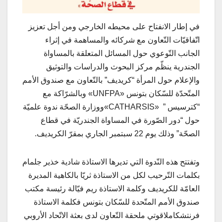
في إطار الانفتاح على محيطه الخارجي ومن أجل تعزيز
اتّفاقيّات التّعاون مع شركائه والمساهمة في إثراء
الجانب التّوعوي حول المسائل المتعلقة بالمساواة
الجندرية ينظّم مركز البحوث والدراسات والتوثيق
والإعلام حول المرأة “كريديف” بالتّعاون مع صندوق الأمم
المتّحدّة للسّكان بتونس «UNFPA» وبالشرّاكة مع
“كترسيس ” «CATHARSIS»ووزارة الصحّة ندوة علميّة
حول “دور الصّورة في المساواة الجندريّة في قطاع
الصحّة” وذلك يوم 22 سبتمبر الجاري بمقرّ الكريديف.
وتفتتح هذه النّدوة التي تديرها الاستاذة شادية خذير جلمام
بكلمات التّرحيب لكل من الاستاذة ثريّا بالكاهية المديرة
العامّة للكريديف وكلمة الاستاذة ريم فيّالة رئيسة مكتب
صندوق الأمم المتّحدة للسّكان بتونس فكلمة الاستاذة
فرنتشكاملاقوتي ملحقة التّعاون لدى بعثة الاتّحاد الأروبي