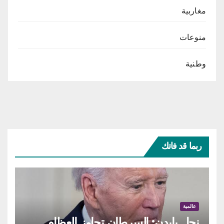
مغاربية
منوعات
وطنية
ربما قد فاتك
عالمية
نجل بايدن: السرطان تجاوز العظام