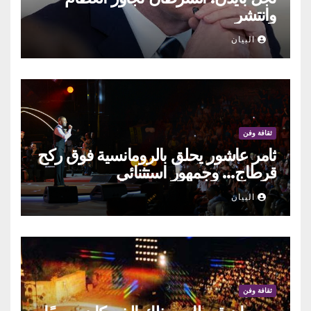
وانتشر
البيان
ثقافة وفن
ثامر عاشور يحلق بالرومانسية فوق ركح
قرطاج… وجمهور استثنائي
البيان
ثقافة وفن