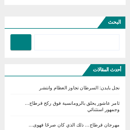
البحث
أحدث المقالات
نجل بايدن: السرطان تجاوز العظام وانتشر
ثامر عاشور يحلق بالرومانسية فوق ركح قرطاج…
وجمهور استثنائي
مهرجان قرطاج… ذلك الذي كان صرحًا فهوى…