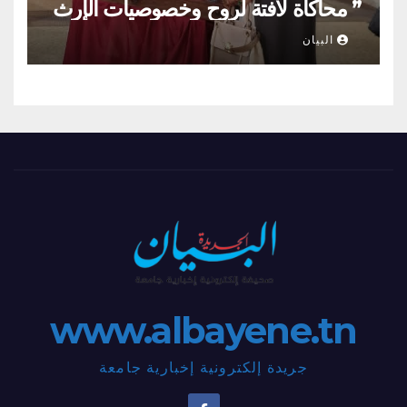
” محاكاة لافتة لروح وخصوصيات الإرث
العمراني والحراك الإنساني بلمسات
البيان
أنثويٌة مدهشة”
www.albayene.tn
جريدة إلكترونية إخبارية جامعة