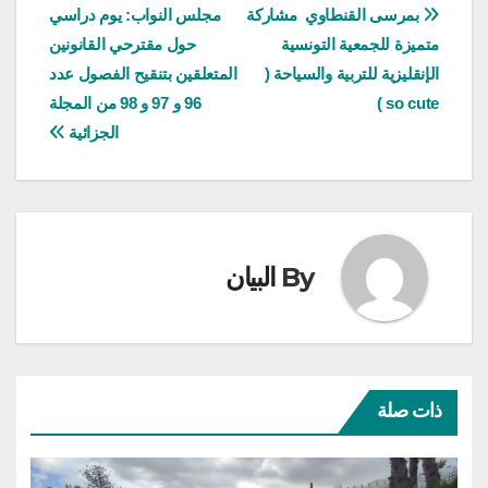
تصفّح
بمرسى القنطاوي مشاركة
مجلس النواب: يوم دراسي
متميزة للجمعية التونسية
حول مقترحي القانونين
المقالات
الإنقليزية للتربية والسياحة (
المتعلقين بتنقيح الفصول عدد
so cute )
96 و 97 و 98 من المجلة
الجزائية
By
البيان
ذات صلة