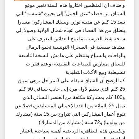
واضاف ان المنظمين اختاروا هذه السنة تغيير موقع
السباق من فضاء “عنق الجمل” إلى بحيرة “شمسة “التي
تبعد 15 كلم عن مدينة توزر، ويسلك المشاركون مسارا
ينطلق من هذا الفضاء في اتجاه شمال الولاية وصولا إلى
سبخة شط الغرسة، بما يتيح للعدائين التعرف على
مشاهد طبيعية في الصحراء التونسية تجمع الرمال
بالواحات والسباخ وتنتظم على هامش النسخة التاسعة
للسباق ،معارض للصناعات التقليدية ،وعدة فقرات
تنشيطية وبيع الأكلات التقليدية
كما اوضح أن السباق سيقام على 3 مراحل ،وهي سباق
25 كلم الذي ينظم لأول مرة إلى جانب سباقي 50 كلم
و100 كلم بمشاركة مكثفة من العنصر النسائي الذي
يمثل 25 بالمائة من العدد الإجمالي للمتسابقين،فضلا عن
تنوع أعمار المشاركين التي تتراوح بين 15 سنة (مشارك
من بولونيا) و72 سنة (مشارك من الدنمارك)
وتكتسي هذه التظاهرة الرياضية أهمية سياحية باعتبار