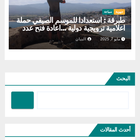
جهوية
سياحة
طبرقة : استعدادا للموسم الصيفي حملة
اعلامية ترويجية دولية …اعادة فتح عدد
من النزل …واعادة الروح للمطار
مايو 7, 2025
البيان
البحث
أحدث المقالات