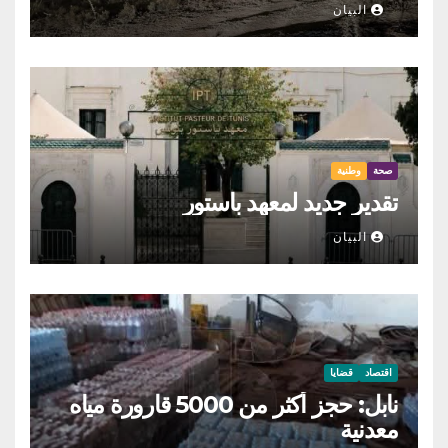
البيان
صحة
وطنية
تقدير جديد لمعهد باستور
البيان
اقتصاد
قضايا
نابل: حجز أكثر من 5000 قارورة مياه
معدنية