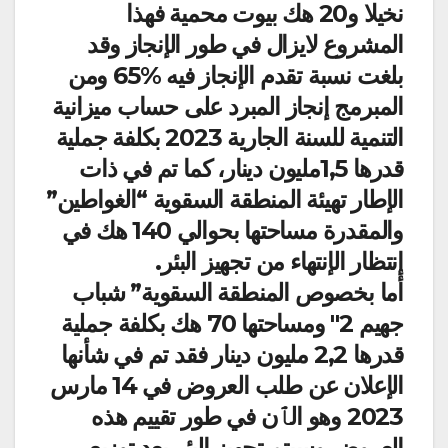
نخيلا و20 هك بيوت محمية فهذا
المشروع لايزال في طور الإنجاز وقد
بلغت نسبة تقدم الإنجاز فيه %65 ومن
المبرمج إنجاز المبرد على حساب ميزانية
التنمية للسنة الجارية 2023 بكلفة جملية
قدرها 1,5مليون دينار، كما تم في ذات
الإطار تهيئة المنطقة السقوية “الغواطين”
والمقدرة مساحتها بحوالي 140 هك في
إنتظار الإنتهاء من تجهيز البئر.
أما بخصوص المنطقة السقوية” شباب
جهيم 2″ ومساحتها 70 هك بكلفة جملية
قدرها 2,2 مليون دينار فقد تم في شأنها
الإعلان عن طلب العروض في 14 مارس
2023 وهو الٱن في طور تقييم هذه
العروض وسيتم تجهيز البئر بعد توزيع