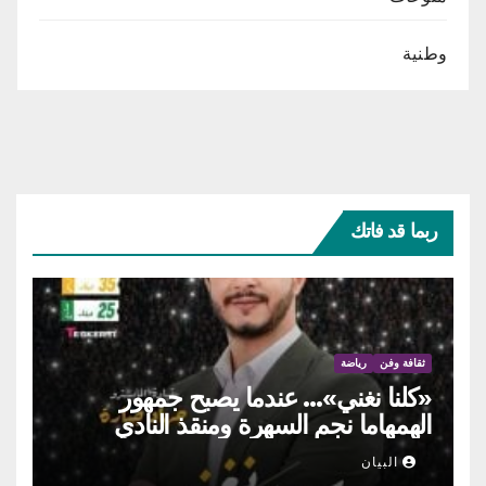
وطنية
ربما قد فاتك
ثقافة وفن
رياضة
«كلنا نغني»… عندما يصبح جمهور
الهمهاما نجم السهرة ومنقذ النادي
البيان