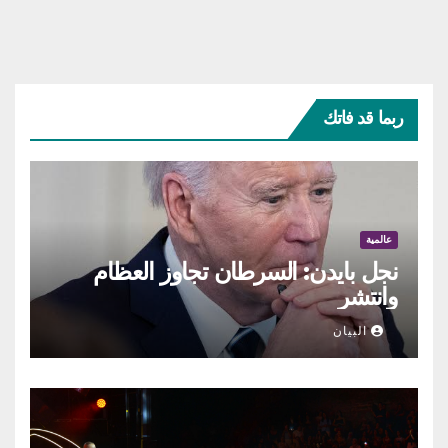
ربما قد فاتك
عالمية
نجل بايدن: السرطان تجاوز العظام
وانتشر
البيان