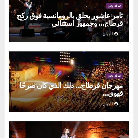
ثقافة وفن
ثامر عاشور يحلق بالرومانسية فوق ركح
قرطاج… وجمهور استثنائي
البيان
ثقافة وفن
مهرجان قرطاج… ذلك الذي كان صرحًا
فهوى…
البيان