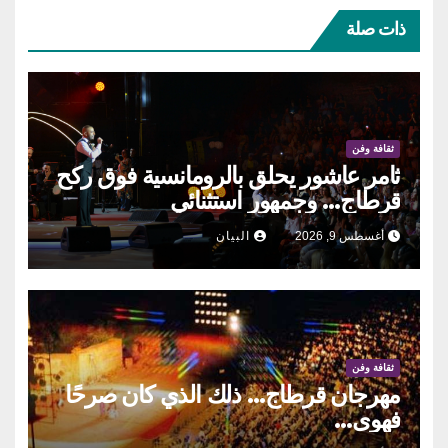
ذات صلة
ثقافة وفن
ثامر عاشور يحلق بالرومانسية فوق ركح
قرطاج… وجمهور استثنائي
أغسطس 9, 2026
البيان
ثقافة وفن
مهرجان قرطاج… ذلك الذي كان صرحًا
فهوى…