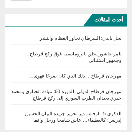
أحدث المقالات
نجل بايدن: السرطان تجاوز العظام وانتشر
ثامر عاشور يحلق بالرومانسية فوق ركح قرطاج…
وجمهور استثنائي
مهرجان قرطاج… ذلك الذي كان صرحًا فهوى…
مهرجان قرطاج الدولي- الدورة 60: ميادة الحناوي ومحمد
خيري يعيدان الطرب السوري إلى ركح قرطاج
الذكرى 15 لوفاة مدير تحرير جريدة البيان الحسين
إدريس: كالعظماء… عاش شامخا ورحل واقفا