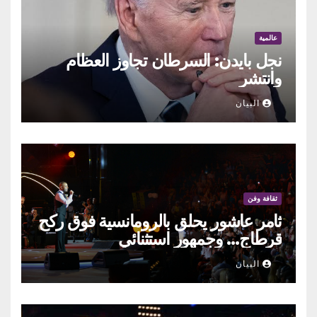
عالمية
نجل بايدن: السرطان تجاوز العظام
وانتشر
البيان
ثقافة وفن
ثامر عاشور يحلق بالرومانسية فوق ركح
قرطاج… وجمهور استثنائي
البيان