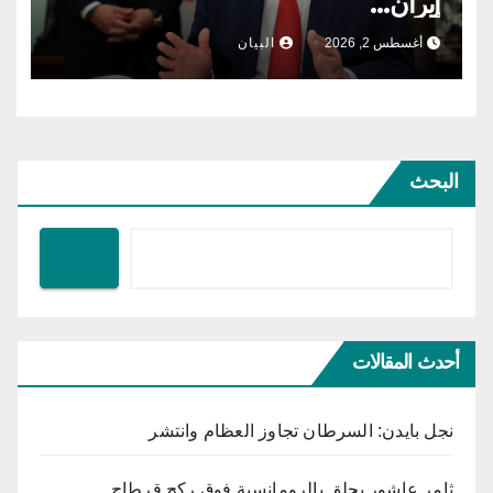
إيران…
أغسطس 2, 2026
البيان
البحث
أحدث المقالات
نجل بايدن: السرطان تجاوز العظام وانتشر
ثامر عاشور يحلق بالرومانسية فوق ركح قرطاج…