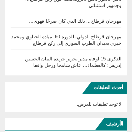
وجمهور استثنائي
مهرجان قرطاج… ذلك الذي كان صرحًا فهوى…
مهرجان قرطاج الدولي- الدورة 60: ميادة الحناوي ومحمد
خيري يعيدان الطرب السوري إلى ركح قرطاج
الذكرى 15 لوفاة مدير تحرير جريدة البيان الحسين
إدريس: كالعظماء… عاش شامخا ورحل واقفا
أحدث التعليقات
لا توجد تعليقات للعرض.
الأرشيف