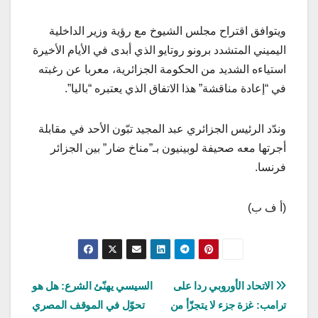
ويتوافق اقتراح مجلس الشيوخ مع رؤية وزير الداخلية
اليميني المتشدد برونو روتايو الذي أبدى في الأيام الأخيرة
استياءه الشديد من الحكومة الجزائرية، معربا عن رغبته
في “إعادة مناقشة” هذا الاتفاق الذي يعتبره “باليا”.
وندّد الرئيس الجزائري عبد المجيد تبّون الأحد في مقابلة
أجرتها معه صحيفة لوبينيون بـ”مناخ ضار” بين الجزائر
فرنسا.
(أ ف ب)
تصفّح
الاتحاد الأوروبي ردا على
السيسي يهنّئ الشرع: هل هو
ترامب: غزة جزء لا يتجزّأ من
تحوّل في الموقف المصري