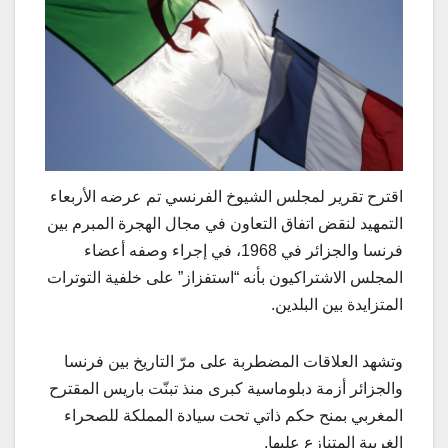
اقترح تقرير لمجلس الشيوخ الفرنسي تم عرضه الأربعاء
التمهيد لنقض اتفاق التعاون في مجال الهجرة المبرم بين
فرنسا والجزائر في 1968، في إجراء وصفه أعضاء
المجلس الاشتراكيون بأنه “استفزاز” على خلفية التوترات
المتزايدة بين البلدين.
وتشهد العلاقات المضطربة على مرّ التاريخ بين فرنسا
والجزائر أزمة دبلوماسية كبرى منذ تبنّت باريس المقترح
المغربي بمنح حكم ذاتي تحت سيادة المملكة للصحراء
الغربية المتنازع عليها.