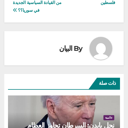
المقالات
فلسطين
من القيادة السياسية الجديدة
في سوريا؟؟
By
البيان
ذات صلة
عالمية
نجل بايدن: السرطان تجاوز العظام