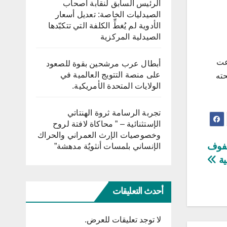
الرئيس السابق لنقابة أصحاب
الصيدليات الخاصة: تعديل أسعار
الأدوية لم يُغطِّ الكلفة التي تتكبّدها
الصيدلية المركزية
عت
أبطال عرب مرشحين بقوة للصعود
على منصة التتويج العالمية في
حته
الولايات المتحدة الأمريكية.
تجربة الرسامة ثروة الهنتاتي
الإستثنائية – ” محاكاة لافتة لروح
وخصوصيات الإرث العمراني والحراك
اولة في صفوف
الإنساني بلمسات أنثويٌة مدهشة”
ية
أحدث التعليقات
لا توجد تعليقات للعرض.