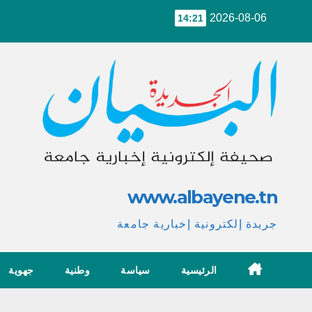
Ski
2026-08-06
14:21
t
conten
www.albayene.tn
جريدة إلكترونية إخبارية جامعة
الرئيسية
سياسة
وطنية
جهوية