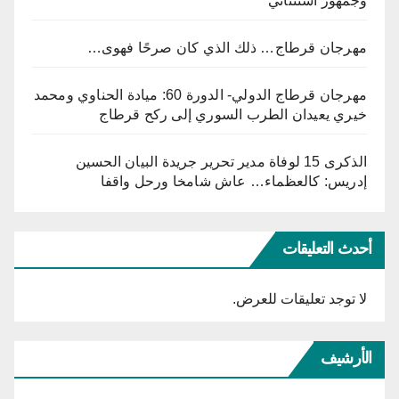
وجمهور استثنائي
مهرجان قرطاج… ذلك الذي كان صرحًا فهوى…
مهرجان قرطاج الدولي- الدورة 60: ميادة الحناوي ومحمد
خيري يعيدان الطرب السوري إلى ركح قرطاج
الذكرى 15 لوفاة مدير تحرير جريدة البيان الحسين
إدريس: كالعظماء… عاش شامخا ورحل واقفا
أحدث التعليقات
لا توجد تعليقات للعرض.
الأرشيف