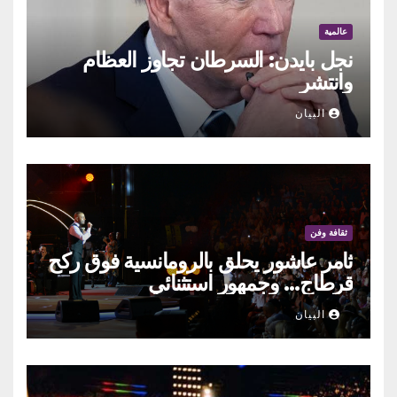
عالمية
نجل بايدن: السرطان تجاوز العظام
وانتشر
البيان
ثقافة وفن
ثامر عاشور يحلق بالرومانسية فوق ركح
قرطاج… وجمهور استثنائي
البيان