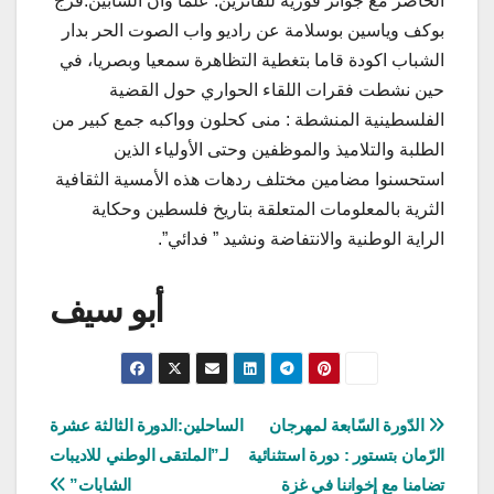
الحاضر مع جوائز فورية للفائزين. علما وان الشابين:فرج
بوكف وياسين بوسلامة عن راديو واب الصوت الحر بدار
الشباب اكودة قاما بتغطية التظاهرة سمعيا وبصريا، في
حين نشطت فقرات اللقاء الحواري حول القضية
الفلسطينية المنشطة : منى كحلون وواكبه جمع كبير من
الطلبة والتلاميذ والموظفين وحتى الأولياء الذين
استحسنوا مضامين مختلف ردهات هذه الأمسية الثقافية
الثرية بالمعلومات المتعلقة بتاريخ فلسطين وحكاية
الراية الوطنية والانتفاضة ونشيد ” فدائي”.
أبو سيف
تصفّح
الدّورة السّابعة لمهرجان
الساحلين:الدورة الثالثة عشرة
الرّمان بتستور : دورة استثنائية
لـ”الملتقى الوطني للاديبات
المقالات
تضامنا مع إخواننا في غزة
الشابات”