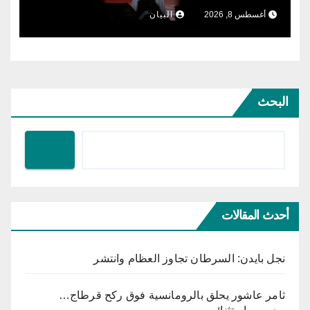
الطرب السوري إلى ركح قرطاج
أغسطس 8, 2026
البيان
البحث
أحدث المقالات
نجل بايدن: السرطان تجاوز العظام وانتشر
ثامر عاشور يحلق بالرومانسية فوق ركح قرطاج…