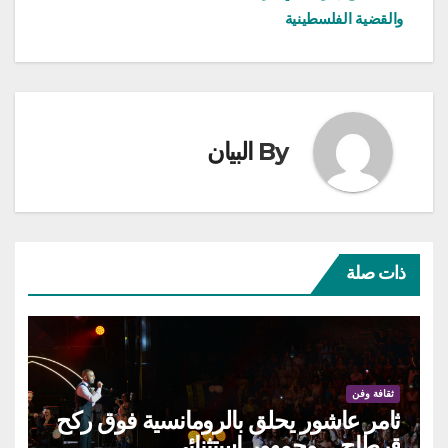
والقضية الفلسطينية
By
البيان
ذات صلة
ثقافة وفن
ثامر عاشور يحلق بالرومانسية فوق ركح
قرطاج… وجمهور استثنائي