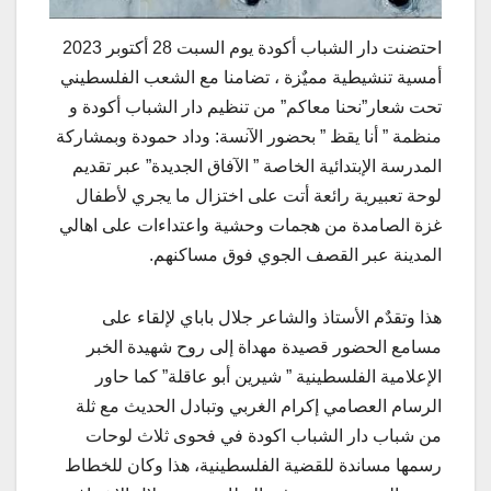
احتضنت دار الشباب أكودة يوم السبت 28 أكتوبر 2023
أمسية تنشيطية مميٌزة ، تضامنا مع الشعب الفلسطيني
تحت شعار”نحنا معاكم” من تنظيم دار الشباب أكودة و
منظمة ” أنا يقظ ” بحضور الآنسة: وداد حمودة وبمشاركة
المدرسة الإبتدائية الخاصة ” الآفاق الجديدة” عبر تقديم
لوحة تعبيرية رائعة أتت على اختزال ما يجري لأطفال
غزة الصامدة من هجمات وحشية واعتداءات على اهالي
المدينة عبر القصف الجوي فوق مساكنهم.
هذا وتقدٌم الأستاذ والشاعر جلال باباي لإلقاء على
مسامع الحضور قصيدة مهداة إلى روح شهيدة الخبر
الإعلامية الفلسطينية ” شيرين أبو عاقلة” كما حاور
الرسام العصامي إكرام الغربي وتبادل الحديث مع ثلة
من شباب دار الشباب اكودة في فحوى ثلاث لوحات
رسمها مساندة للقضية الفلسطينية، هذا وكان للخطاط