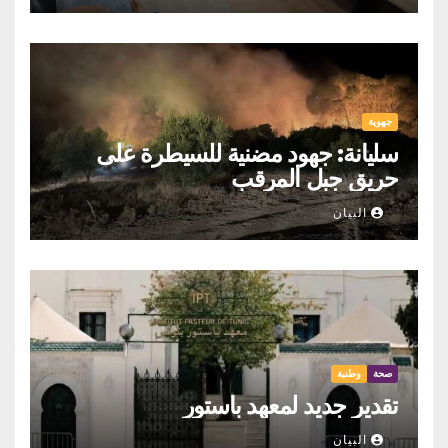
جهوية
سليانة: جهود مضنية للسيطرة على
حريق جبل المرقب
البيان
صحة
وطنية
تقدير جديد لمعهد باستور
البيان