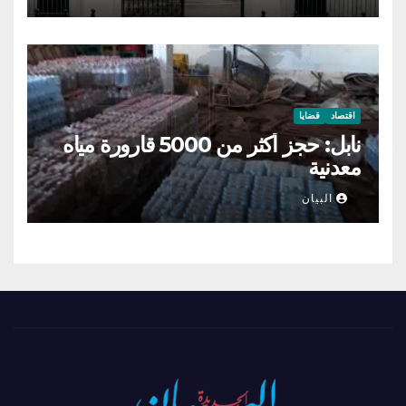
اقتصاد
قضايا
نابل: حجز أكثر من 5000 قارورة مياه
معدنية
البيان