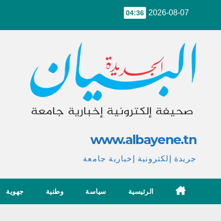
Ski
2026-08-07
04:36
t
conten
www.albayene.tn
جريدة إلكترونية إخبارية جامعة
الرئيسية
سياسة
وطنية
جهوية