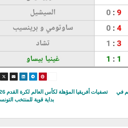
جم في
بداية قوية للمنتخب التون