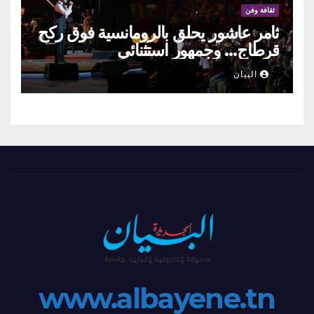
ثقافة وفن
ثامر عاشور يحلق بالرومانسية فوق ركح
قرطاج… وجمهور استثنائي
البيان
www.albayene.tn