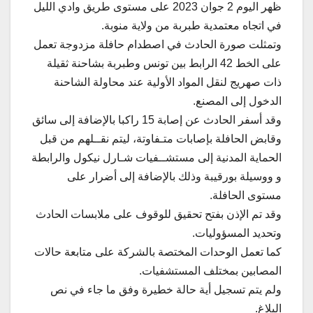
ظهر اليوم 2 جوان 2023 على مستوى طريق وادي الليل
في اتجاه معتمدية طبربة من ولاية منوبة.
وتمثلت صورة الحادث في اصطدام حافلة مزدوجة تعمل
على الخط 42 الرابط بين تونس وطبربة بشاحنة ثقيلة
ذات صهريج لنقل المواد الأولية عند محاولة الشاحنة
الدخول إلى المصنع.
وقد أسفر الحادث عن إصابة 15 راكبا بالإضافة إلى سائق
وقابض الحافلة بإصابات متـفاوتة، ليتم نقــلهم من قبل
الحماية المدنية إلى مستشــفيات شـارل نيكول والرابطة
و ووسيلة بورقيبة وذلك بالإضافة إلى أضرار على
مستوى الحافلة.
وقد تم الإذن بفتح تحقيق للوقوف على ملابسات الحادث
وتحديد المسؤوليات.
كما تعمل الوحدات المختصة بالشركة على متابعة حالات
المصابين بمختلف المستشفيات.
ولم يتم تسجيل أية حالة خطيرة وفق ما جاء في نص
البلاغ.