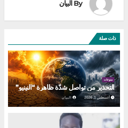
By
البيان
ذات صلة
منوعات
التحذير من تواصل شدّة ظاهرة “النينيو”
أغسطس 1, 2026
البيان