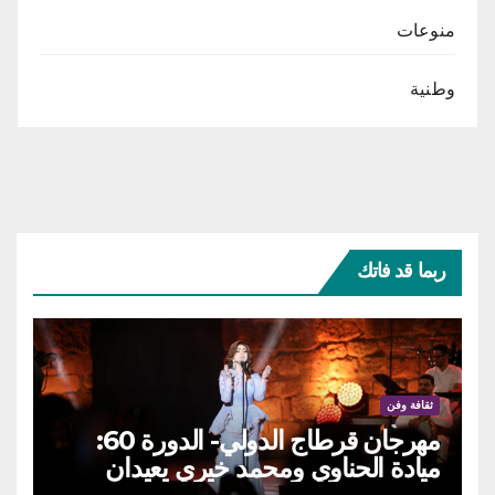
منوعات
وطنية
ربما قد فاتك
ثقافة وفن
مهرجان قرطاج الدولي- الدورة 60:
ميادة الحناوي ومحمد خيري يعيدان