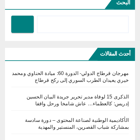
البحث
أحدث المقالات
مهرجان قرطاج الدولي- الدورة 60: ميادة الحناوي ومحمد
خيري يعيدان الطرب السوري إلى ركح قرطاج
الذكرى 15 لوفاة مدير تحرير جريدة البيان الحسين
إدريس: كالعظماء… عاش شامخا ورحل واقفا
الأكاديمية الوطنية لصناعة المحتوى – دورة سادسة
بمشاركة شباب القصرين، المنستير والمهدية