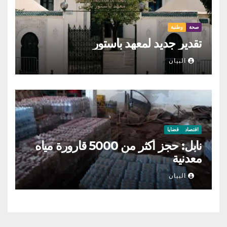
صحة
وطنية
تقدير جديد لمعهد باستور
البيان
اقتصاد
قضايا
نابل: حجز أكثر من 5000 قارورة مياه
معدنية
البيان