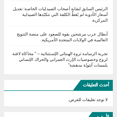
الرئيس السابق لنقابة أصحاب الصيدليات الخاصة: تعديل
أسعار الأدوية لم يُغطِّ الكلفة التي تتكبّدها الصيدلية
المركزية
أبطال عرب مرشحين بقوة للصعود على منصة التتويج
العالمية في الولايات المتحدة الأمريكية.
تجربة الرسامة ثروة الهنتاتي الإستثنائية – ” محاكاة لافتة
لروح وخصوصيات الإرث العمراني والحراك الإنساني
بلمسات أنثويٌة مدهشة”
أحدث التعليقات
لا توجد تعليقات للعرض.
الأرشيف