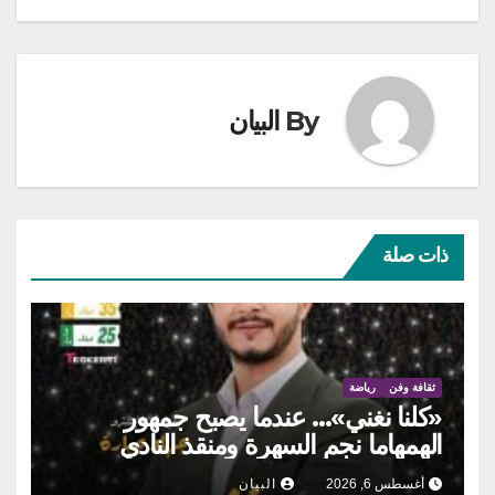
By
البيان
ذات صلة
ثقافة وفن
رياضة
«كلنا نغني»… عندما يصبح جمهور
الهمهاما نجم السهرة ومنقذ النادي
أغسطس 6, 2026
البيان