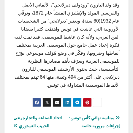
وقد ولد البارون “رودولف ديرلانجي”، الألماني الأصل
والفرنسي المولد والإنڨليزي المنشأ عام 1872، وتوفّي
عام 1932(60 سنة)، ويعتبر “ديرلانجي” من الشخصيات
الأوروبية التي عاشت في تونس واهتمّت كثيرا بقضايا
الفن العربي، ولأنه كان عاشقا للموسيقى، فقد نمت لديه
فكرة إعداد عمل جامع حول الموسيقى العربية بمختلف
أنماطها وضروبها، وفكّر في وضع مُؤلف موسوعي يؤرّخ
للموسيقى العربية ويعرّف بأهم مصادرها النظرية
التأسيسية، حيث يحتوي الأرشيف الموسيقي للبارون
ديرلانجي على أكثر من 494 وثيقة، منها 64 تهتم بمختلف
الأنماط الموسيقية المتداولة في تونس.
تصفّح
بمناسة نهائي كأس تونس:
اتحاد الصناعة والتجارة ينعى
إجراءات مرورية خاصة
الحبيب التستوري
المقالات