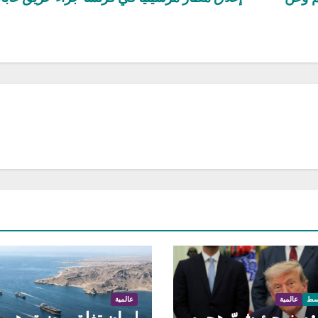
سط
عالمية
عالمية