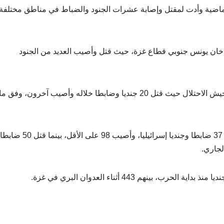
لماضية وأدت لمقتل وإصابة عشرات الجنود والضباط في مناطق مختلفة
في خان يونس جنوبي قطاع غزة، حيث قتل وأصيب العديد من الجنود
وكان يونيو/حزيران الماضي هو الأكثر دموية في صفوف جيش الاحتلال حيث قتل 20 جنديا وضابطا خلاله وأصيب آخرون
ومنذ تجدد الحرب على غزة في مارس/آذار الماضي، قتل 37 ضابطا وجنديا إسرائيليا، وأصيب 98 على الأقل، بينما قتل 50 ضابطا