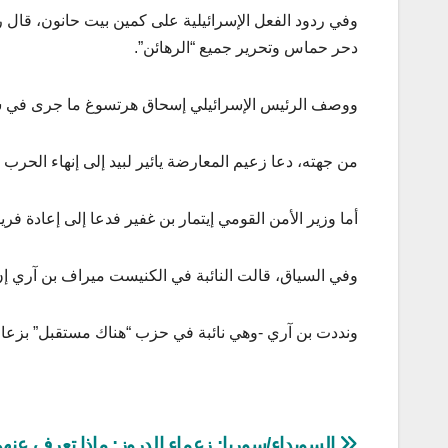
وفي ردود الفعل الإسرائيلية على كمين بيت حانون، قال رئ
دحر حماس وتحرير جميع “الرهائن”.
ووصف الرئيس الإسرائيلي إسحاق هرتسوغ ما جرى في ش
من جهته، دعا زعيم المعارضة يائير لبيد إلى إنهاء الحرب “
أما وزير الأمن القومي إيتمار بن غفير فدعا إلى إعادة فر
وفي السياق، قالت النائبة في الكنيست ميراف بن آري إن 
ونددت بن آري -وهي نائبة في حزب “هناك مستقبل” بزعام
السويداء/سوريا: زعماء الدروز: ماذا تعرف عنه