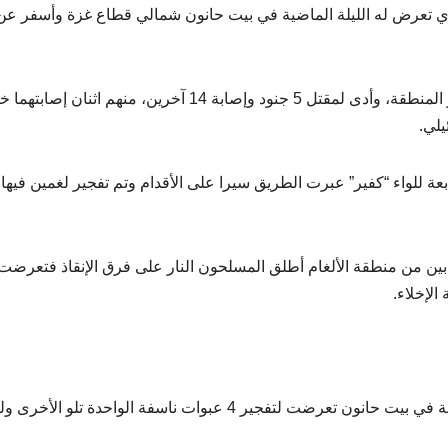
ي تعرض له الليلة الماضية في بيت حانون شمالي قطاع غزة وأسفر عن
وأظهر التحقيق أن الهجوم وقع أثناء تحرك كتيبتين لتطهير المنطقة، وأدى لمقتل 5 جنود وإصابة 14 آخرين، منهم ا
من كتيبة 97 “نيتسح يهودا” التابعة للواء “كفير” عبرت الطريق سيرا على الأقدام وتم تفجير لغمين في
ابين من منطقة الألغام أطلق المسلحون النار على فرق الإنقاذ فتعرضت
الإخلاء.
من جهتها، قالت هيئة البث الإسرائيلية إن القوة المستهدفة في بيت حانون تعرضت لتفجير 4 عبوات ناسفة الواحدة تلو 