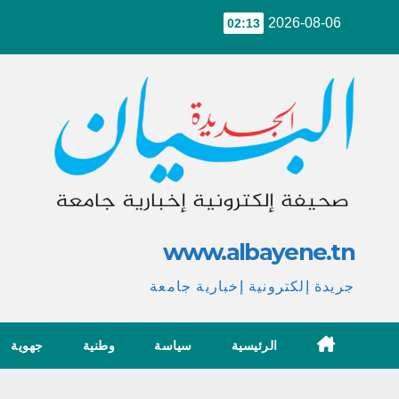
Ski
2026-08-06
02:13
t
conten
www.albayene.tn
جريدة إلكترونية إخبارية جامعة
الرئيسية
سياسة
وطنية
جهوية