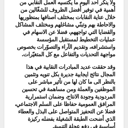
ولا ينكر احد اليوم ما يكتسيه العمل النقابي من
أهمية في توفير أفضل الظروف للشغّالين من
خلال عناية النقابات بمختلف اصنافها بمنظوريها
والاحاطة بهم وتبنّي مشاغلهم ومختلف المشاكل
والقضايا التي تواجههم، فضلا عن الاسهام في
عمليات التخطيط لمستقبل المؤسسة
واستشرافه، وتقديم الآراء والتصوّرات بخصوص
مواجهة التحديات والتفاعل مع كل المتغيّرات.
وقد حققت عديد المبادرات النقابية في هذا
المجال نتائج ايجابية جديرة بكل تنويه وتثمين
بالنظر الى ما كان لها من تأثير مباشر على
الموظفين والعملة ومن مساهمة في تحسين
المردودية وجودة الانتاج، وضمان استمرارية
المرافق العمومية حفاظا على السلم الاجتماعي،
فضلا عن التحفيز المتواصل على البذل والعطاء
الذي أضحت الطبقة الشغيلة بفضله ركيزة
أساسية في دفع عجلة التنمية.