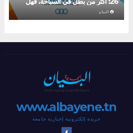
26: أكثر من بطل في السباحة، فهل
تكون الحصيلة ثقيلة من الذهب؟؟
البيان
www.albayene.tn
جريدة إلكترونية إخبارية جامعة