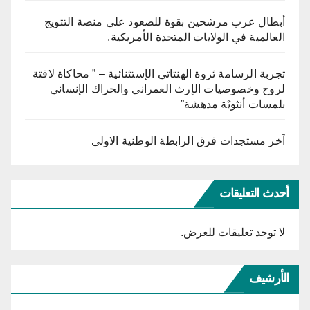
أبطال عرب مرشحين بقوة للصعود على منصة التتويج
العالمية في الولايات المتحدة الأمريكية.
تجربة الرسامة ثروة الهنتاتي الإستثنائية – ” محاكاة لافتة
لروح وخصوصيات الإرث العمراني والحراك الإنساني
بلمسات أنثويٌة مدهشة”
آخر مستجدات فرق الرابطة الوطنية الاولى
أحدث التعليقات
لا توجد تعليقات للعرض.
الأرشيف