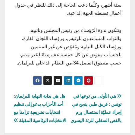
ستة أشهر، وكلّما دعت الحاجة إلى ذلك للنظر في جدول
أعمال تضبطه الجهة الداعية.
وتتكون ندوة الرّؤساء من رئيس المجلس ونائبيه،
والنواب المساعدون للرئيس، ورؤساء اللجان القارة،
ورؤساء الكتل النيابية ومُفوّض عن غير المنتمين
باحتساب مفوض عن كل خمسة عشرة نائبا غير منتم،
حسب منطوق الفصل 34 من النظام الداخلي للبرلمان.
تصفّح
هي الأولى من نوعها في
هل هي بداية النهاية للبرلمان:
تونس : فريق طبي ينجح في
أحد الأحزاب يدعو إلى تنظيم
المقالات
إجراء عمليّة استئصال ورم
انتخابات تشريعية تزامنا مع
بالفص السفلي للرئة اليسرى
الانتخابات الرئاسية المقبلة