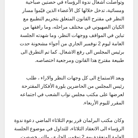
وتواصلت اشغال ندوة الرؤساء في حصتين صباحية
ومسائية، تدخل خلالها كل الأعضاء الذين قيّموا مسار
النظر في مقترح القانون المتعلق بتجريم التطبيع مع
الكيان الصهيوني في مختلف مراحله، وما رافقها من
تباين في المواقف ووجهات النظر، وما شهدته الجلسة
العامة ليوم 2 نوفمبر الجاري من أجواء مشحونة حدت
برئيس المجلس الى رفع الاشغال. كما تم التطرق الى
طبيعة مقترح هذا القانون ومرجعية اختصاصه.
وبعد الاستماع الى كل وجهات النظر والاراء ، طلب
رئيس المجلس من الحاضرين بلورة الأفكار المقترحة
لعرضها على مكتب مجلس نواب الشعب في اجتماعه
المقرر لليوم الأربعاء.
وكان مكتب البرلمان قرر يوم الثلاثاء الماضي دعوة ندوة
الرؤساء الى الانعقاد الثلاثاء، للتداول في موضوع الجلسة
العامة المنعقدة يوم 2 نوفمبر الجاري، والتي خصصت