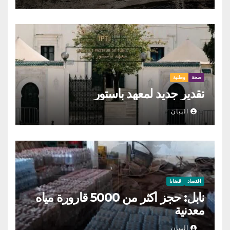
صحة
وطنية
تقدير جديد لمعهد باستور
البيان
اقتصاد
قضايا
نابل: حجز أكثر من 5000 قارورة مياه
معدنية
البيان