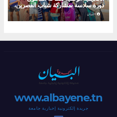
دورة سادسة بمشاركة شباب القصرين،
المنستير والمهدية
البيان
www.albayene.tn
جريدة إلكترونية إخبارية جامعة