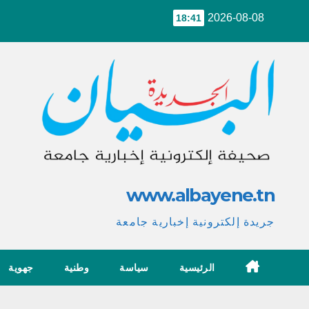
Ski
2026-08-08
18:41
t
conten
www.albayene.tn
جريدة إلكترونية إخبارية جامعة
الرئيسية
سياسة
وطنية
جهوية