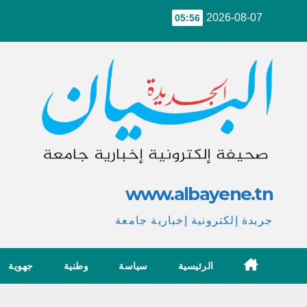
Ski
2026-08-07
05:56
t
conten
www.albayene.tn
جريدة إلكترونية إخبارية جامعة
الرئيسية
سياسة
وطنية
جهوية