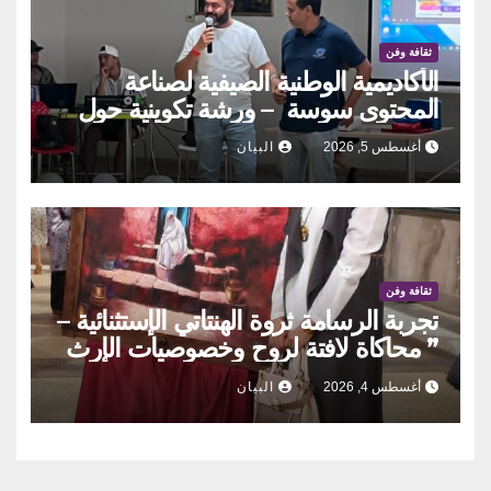
ثقافة وفن
الأكاديمية الوطنية الصيفية لصناعة
المحتوى سوسة – ورشة تكوينية حول
الحوكمة التشاركية
أغسطس 5, 2026
البيان
ثقافة وفن
تجربة الرسامة ثروة الهنتاتي الإستثنائية –
” محاكاة لافتة لروح وخصوصيات الإرث
العمراني والحراك الإنساني بلمسات
أغسطس 4, 2026
البيان
أنثويٌة مدهشة”