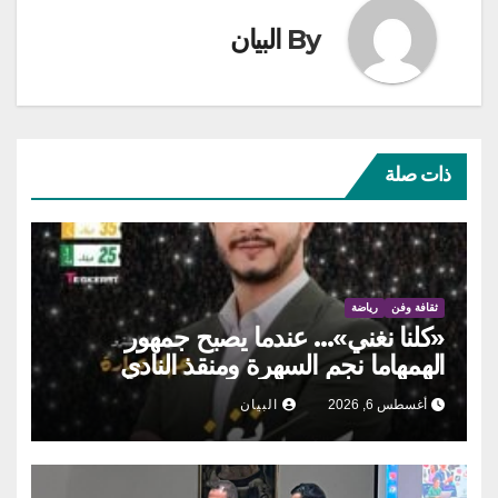
By
البيان
ذات صلة
ثقافة وفن
رياضة
«كلنا نغني»… عندما يصبح جمهور
الهمهاما نجم السهرة ومنقذ النادي
أغسطس 6, 2026
البيان