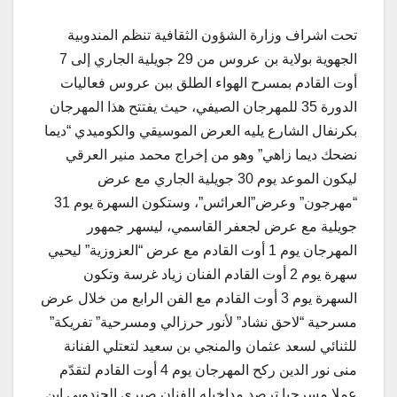
تحت اشراف وزارة الشؤون الثقافية تنظم المندوبية
الجهوية بولاية بن عروس من 29 جويلية الجاري إلى 7
أوت القادم بمسرح الهواء الطلق ببن عروس فعاليات
الدورة 35 للمهرجان الصيفي، حيث يفتتح هذا المهرجان
بكرنفال الشارع يليه العرض الموسيقي والكوميدي “ديما
نضحك ديما زاهي” وهو من إخراج محمد منير العرقي
ليكون الموعد يوم 30 جويلية الجاري مع عرض
“مهرجون” وعرض”العرائس”، وستكون السهرة يوم 31
جويلية مع عرض لجعفر القاسمي، ليسهر جمهور
المهرجان يوم 1 أوت القادم مع عرض “العزوزية” ليحيي
سهرة يوم 2 أوت القادم الفنان زياد غرسة وتكون
السهرة يوم 3 أوت القادم مع الفن الرابع من خلال عرض
مسرحية “لاحق نشاد” لأنور حرزالي ومسرحية” تفريكة”
للثنائي لسعد عثمان والمنجي بن سعيد لتعتلي الفنانة
منى نور الدين ركح المهرجان يوم 4 أوت القادم لتقدّم
عملا مسرحيا ترصد مداخيله للفنان صبري الجندوبي ابن