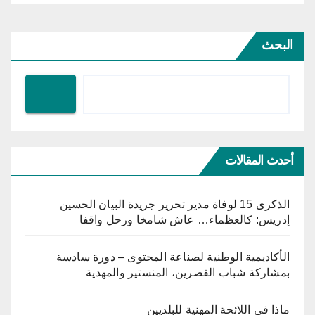
البحث
أحدث المقالات
الذكرى 15 لوفاة مدير تحرير جريدة البيان الحسين
إدريس: كالعظماء… عاش شامخا ورحل واقفا
الأكاديمية الوطنية لصناعة المحتوى – دورة سادسة
بمشاركة شباب القصرين، المنستير والمهدية
ماذا في اللائحة المهنية للبلديين