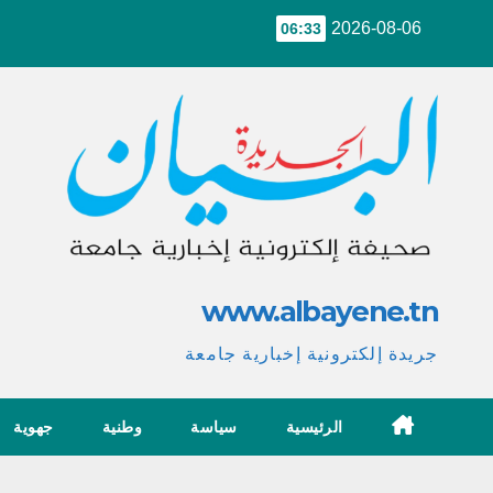
Ski
2026-08-06
06:33
t
conten
www.albayene.tn
جريدة إلكترونية إخبارية جامعة
الرئيسية
سياسة
وطنية
جهوية