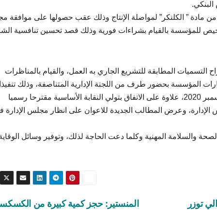
البنكي.
من مادة ” الكلنكر” لمواصلة الإنتاج وذلك عقب حصولها على موافقة م
الترخيص للمؤسسة بالقيام بشراءات فورية وذلك قصد تحسين تنافسية الش
راح التسميات المطابقة للتشريع الجاري به العمل، والقيام بالمناظرات
ارات المؤسسة بحضور طرف من اللجنة الإدارية المتناصفة، وذلك تنفيذا
للنقطة العاشرة من محضر رئاسة الحكومة بتاريخ 10 ديسمبر 2020، علاوة على الاتفاق بتولي النقابة الأساسية مقترحا رسميا
لإدارة، وعرض المطالب الجديدة للاعوان على انظار مجلس الإدارة ف
لصحة والسلامة المهنية وكلما دعت الحاجة لذلك، وتوفير وسائل الوقاية
لي توزر
المنستير: حجز كمية كبيرة من الكسك