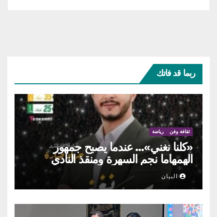
ربما قد فاتك
ثقافة وفن
رياضة
«كلنا نغني»… عندما يصبح جمهور
الهمهاما نجم السهرة ومنقذ النادي
البيان