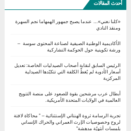
أحدث المقالات
«كلنا نغني»… عندما يصبح جمهور الهمهاما نجم السهرة
ومنقذ النادي
الأكاديمية الوطنية الصيفية لصناعة المحتوى سوسة –
ورشة تكوينية حول الحوكمة التشاركية
الرئيس السابق لنقابة أصحاب الصيدليات الخاصة: تعديل
أسعار الأدوية لم يُغطِّ الكلفة التي تتكبّدها الصيدلية
المركزية
أبطال عرب مرشحين بقوة للصعود على منصة التتويج
العالمية في الولايات المتحدة الأمريكية.
تجربة الرسامة ثروة الهنتاتي الإستثنائية – ” محاكاة لافتة
لروح وخصوصيات الإرث العمراني والحراك الإنساني
بلمسات أنثويٌة مدهشة”