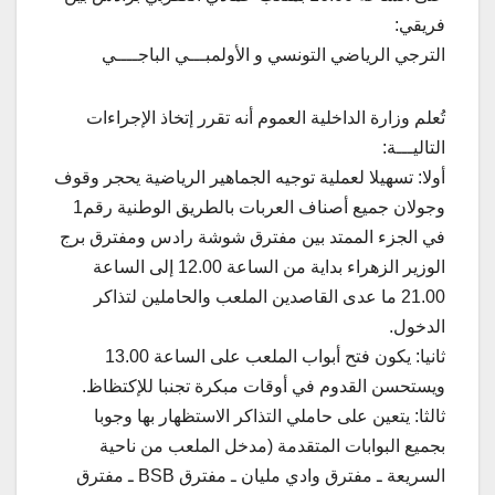
فريقي:
الترجي الرياضي التونسي و الأولمبـــي الباجــــي
تُعلم وزارة الداخلية العموم أنه تقرر إتخاذ الإجراءات
التاليـــة:
أولا: تسهيلا لعملية توجيه الجماهير الرياضية يحجر وقوف
وجولان جميع أصناف العربات بالطريق الوطنية رقم1
في الجزء الممتد بين مفترق شوشة رادس ومفترق برج
الوزير الزهراء بداية من الساعة 12.00 إلى الساعة
21.00 ما عدى القاصدين الملعب والحاملين لتذاكر
الدخول.
ثانيا: يكون فتح أبواب الملعب على الساعة 13.00
ويستحسن القدوم في أوقات مبكرة تجنبا للإكتظاظ.
ثالثا: يتعين على حاملي التذاكر الاستظهار بها وجوبا
بجميع البوابات المتقدمة (مدخل الملعب من ناحية
السريعة ـ مفترق وادي مليان ـ مفترق BSB ـ مفترق