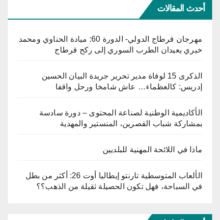
أحدث المقالات
مهرجان قرطاج الدولي- الدورة 60: ميادة الحناوي ومحمد
خيري يعيدان الطرب السوري إلى ركح قرطاج
الذكرى 15 لوفاة مدير تحرير جريدة البيان الحسين
إدريس: كالعظماء… عاش شامخا ورحل واقفا
الأكاديمية الوطنية لصناعة المحتوى – دورة سادسة
بمشاركة شباب القصرين، المنستير والمهدية
ماذا في اللائحة المهنية للبلديين
الألعاب المتوسطية تارنتو إيطاليا أوت 26: أكثر من بطل
في السباحة، فهل تكون الحصيلة ثقيلة من الذهب؟؟