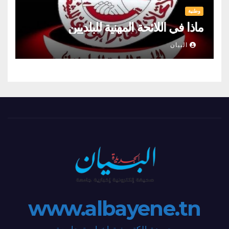
وطنية
ماذا في اللائحة المهنية للبلديين
البيان
www.albayene.tn