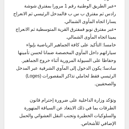
•عبر الطريق الوطنية رقم 1 مرورا بمفترق شوشة
رادس ثم مفترق ب س ب فالمدخل الرئيسي ثم الانعراج
يسارا اتجاه المأوى الشمالي.
•عبر مفترق نوبو فمفترق القرية المتوسطية ثم الانعراج
يمينا اتجاه المأوى الشمالي.
خامسا: التأكيد على كافة الجماهير الرياضية بإيواء
سياراتهم داخل المآوي المخصصة ضمانا لحسن تأمينها
وحفاظا على السيولة المرورية أثناء خروج الجماهير.
سادسا: يكون الدخول إلى المآوي الشرفية عبر المدخل
الرئيسي فقط لحاملي تذاكر المقصورات (Loges)
والصحفيين.
وتؤكد وزارة الداخلية على ضرورة إحترام قانون
الطرقات بما في ذلك الابتعاد عن السياقة المتهورة
والسلوكيات الخطيرة وتجنب النقل العشوائي والحمل
الإضافي للأشخاص.