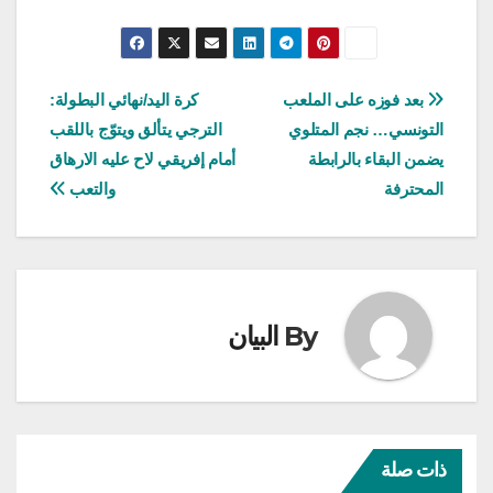
تصفّح
بعد فوزه على الملعب
كرة اليد/نهائي البطولة:
التونسي… نجم المتلوي
الترجي يتألق ويتوّج باللقب
المقالات
يضمن البقاء بالرابطة
أمام إفريقي لاح عليه الارهاق
المحترفة
والتعب
By
البيان
ذات صلة