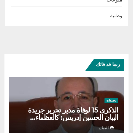
وطنية
ربما قد فاتك
مختلفات
الذكرى 15 لوفاة مدير تحرير جريدة
البيان الحسين إدريس: كالعظماء…
عاش شامخا ورحل واقفا
البيان