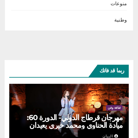
منوعات
وطنية
ربما قد فاتك
ثقافة وفن
مهرجان قرطاج الدولي- الدورة 60:
ميادة الحناوي ومحمد خيري يعيدان
الطرب السوري إلى ركح قرطاج
البيان