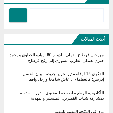
أحدث المقالات
مهرجان قرطاج الدولي- الدورة 60: ميادة الحناوي ومحمد
خيري يعيدان الطرب السوري إلى ركح قرطاج
الذكرى 15 لوفاة مدير تحرير جريدة البيان الحسين
إدريس: كالعظماء… عاش شامخا ورحل واقفا
الأكاديمية الوطنية لصناعة المحتوى – دورة سادسة
بمشاركة شباب القصرين، المنستير والمهدية
ماذا في اللائحة المهنية للبلديين