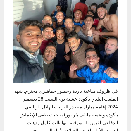
في ظروف مناخية باردة وحضور جماهيري محترم، شهد
الملعب البلدي بأكودة عشية يوم السبت 28 ديسمبر
2024 إقامة مباراة متصدر الترتيب الهلال الرياضي
بأكودة وضيفه ملتقى بئر بورقبة حيث طغى الإنكماش
الدفاعي لفريق بئر بورقبة وتهاطلت كامل ردهات
الشوط الأول الفرص الضائعة لأبناء المدرب حسني