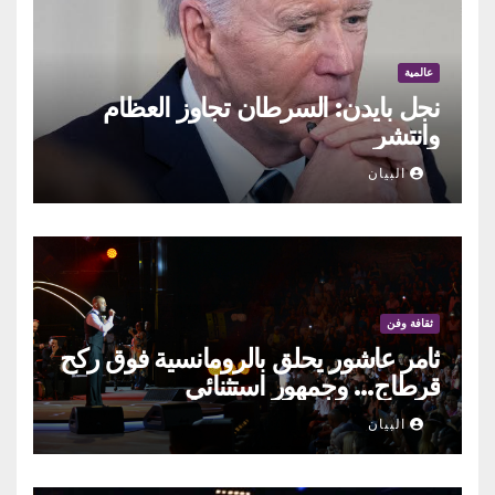
عالمية
نجل بايدن: السرطان تجاوز العظام
وانتشر
البيان
ثقافة وفن
ثامر عاشور يحلق بالرومانسية فوق ركح
قرطاج… وجمهور استثنائي
البيان