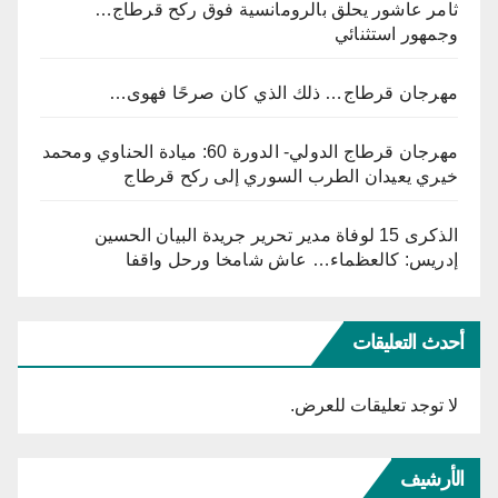
ثامر عاشور يحلق بالرومانسية فوق ركح قرطاج…
وجمهور استثنائي
مهرجان قرطاج… ذلك الذي كان صرحًا فهوى…
مهرجان قرطاج الدولي- الدورة 60: ميادة الحناوي ومحمد
خيري يعيدان الطرب السوري إلى ركح قرطاج
الذكرى 15 لوفاة مدير تحرير جريدة البيان الحسين
إدريس: كالعظماء… عاش شامخا ورحل واقفا
أحدث التعليقات
لا توجد تعليقات للعرض.
الأرشيف