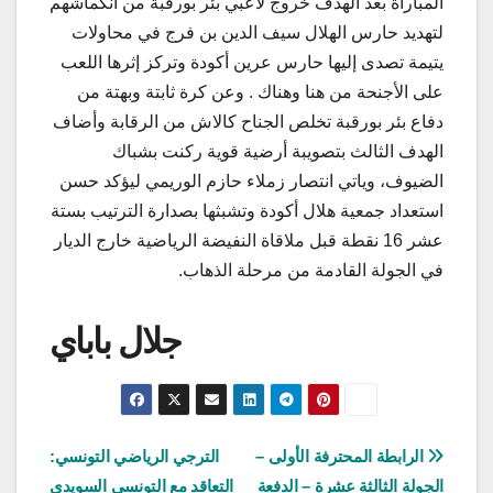
المباراة بعد الهدف خروج لاعبي بئر بورقبة من انكماشهم
لتهديد حارس الهلال سيف الدين بن فرج في محاولات
يتيمة تصدى إليها حارس عرين أكودة وتركز إثرها اللعب
على الأجنحة من هنا وهناك . وعن كرة ثابتة وبهتة من
دفاع بئر بورقبة تخلص الجناح كالاش من الرقابة وأضاف
الهدف الثالث بتصويبة أرضية قوية ركنت بشباك
الضيوف، وياتي انتصار زملاء حازم الوريمي ليؤكد حسن
استعداد جمعية هلال أكودة وتشبثها بصدارة الترتيب بستة
عشر 16 نقطة قبل ملاقاة النفيضة الرياضية خارج الديار
في الجولة القادمة من مرحلة الذهاب.
جلال باباي
تصفّح
الرابطة المحترفة الأولى –
الترجي الرياضي التونسي:
الجولة الثالثة عشرة – الدفعة
التعاقد مع التونسي السويدي