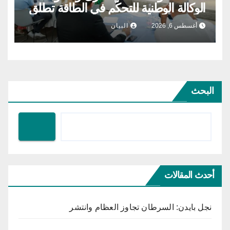
الوكالة الوطنية للتحكّم في الطاقة تطلق
مشروع الطاقة الشمسية الفولطاضوئية
أغسطس 6, 2026
البيان
البحث
أحدث المقالات
نجل بايدن: السرطان تجاوز العظام وانتشر