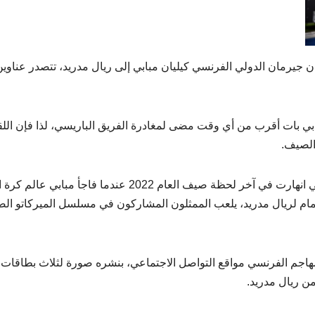
سان جيرمان الدولي الفرنسي كيليان مبابي إلى ريال مدريد، تتصدر عناوي
ابي بات أقرب من أي وقت مضى لمغادرة الفريق الباريسي، لذا فإن اللق
الصيف.
وفي ظل الشائعات المتواترة بشأن إبرام هذه الصفقة التي انهارت في آخر لحظة صيف العام 2022 عندما فاجأ مب
ضمام لريال مدريد، يلعب الممثلون المشاركون في مسلسل الميركاتو ال
لمهاجم الفرنسي مواقع التواصل الاجتماعي، بنشره صورة لثلاث بطاقات