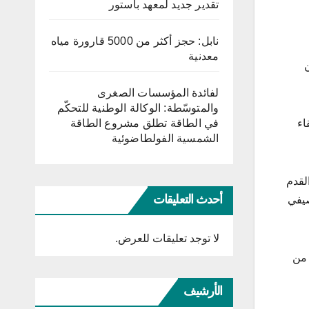
تقدير جديد لمعهد باستور
نابل: حجز أكثر من 5000 قارورة مياه
معدنية
ن
لفائدة المؤسسات الصغرى
والمتوسّطة: الوكالة الوطنية للتحكّم
اء
في الطاقة تطلق مشروع الطاقة
الشمسية الفولطاضوئية
ابي عالم كرة القدم
أحدث التعليقات
صيفي
لا توجد تعليقات للعرض.
 من
الأرشيف