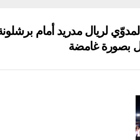
وّي لريال مدريد أمام برشلونة.
صل بصورة غامضة