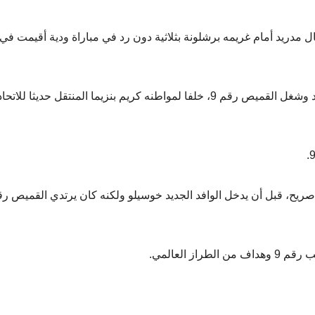
مدريد أمام غريمه برشلونة بثلاثية دون رد في مباراة ودية أقيمت في
وفتحت تغريدة مبابي الحديث حول اقترابه من ريال مدريد وشغل القميص رقم 9، خلفا لمواطنه كريم بنزيما المنتقل حديثا للاتحا
ز العالمي.