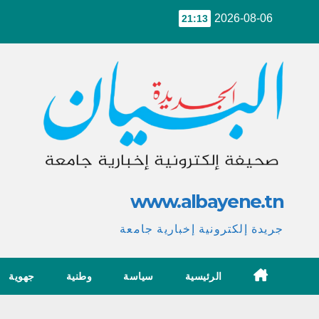
Ski
2026-08-06
21:13
t
conten
www.albayene.tn
جريدة إلكترونية إخبارية جامعة
الرئيسية
سياسة
وطنية
جهوية