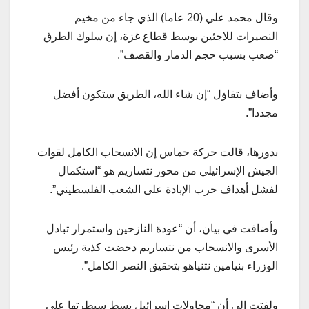
وقال محمد علي (20 عاما) الذي جاء من مخيم
النصيرات للاجئين بوسط قطاع غزة، إن سلوك الطرق
“صعب بسبب حجم الدمار والقصف”.
وأضاف بتفاؤل “إن شاء الله، الطريق ستكون أفضل
مجددا”.
بدورها، قالت حركة حماس إن الانسحاب الكامل لقوات
الجيش الإسرائيلي من محور نتساريم هو “استكمال
لفشل أهداف حرب الإبادة على الشعب الفلسطيني”.
وأضافت في بيان، أن “عودة النازحين واستمرار تبادل
الأسرى والانسحاب من نتساريم دحضت كذبة رئيس
الوزراء بنيامين نتنياهو بتحقيق النصر الكامل”.
ولفتت إلى أن “محاولات إسرائيل بسط سيطرتها على