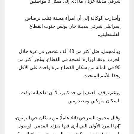
شرقي مدينة غزة”، ما أدى إلى مقتل 3 مواطنين.
وأشارت الوكالة إلى أن امرأة مسنة قتلت برصاص
إسرائيلي شرقي مدينة خان يونس جنوب القطاع
الفلسطيني.
وبالمجمل، قتل أكثر من 48 ألف شخص في غزة خلال
الحرب، وفقا لوزارة الصحة في القطاع، وهُجر أكثر من
90 في المائة من سكان القطاع مرة واحدة على الأقل،
وفقا للأمم المتحدة.
ورغم توقف العنف إلى حد كبير، إلا أن تداعياته تركت
السكان منهكين ومصدومين.
وقال محمود السرحي (44 عاماً) من سكان حي الزيتون،
“إنها المرة الأولى التي أرى فيها منزلنا المدمر. الوصول
إلى مفترق نتساريم كان يعني الموت حتى صباح اليوم”.