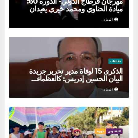
مهرجان قرطاج الدولي- الدورة 60:
ميادة الحناوي ومحمد خيري يعيدان
الطرب السوري إلى ركح قرطاج
البيان
مختلفات
الذكرى 15 لوفاة مدير تحرير جريدة
البيان الحسين إدريس: كالعظماء…
عاش شامخا ورحل واقفا
البيان
ثقافة وفن
جهوية