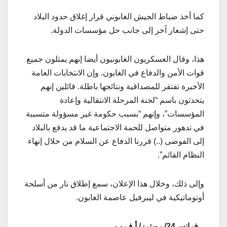
كما أخذ ضباط الجيش الغابوني قرار إغلاق حدود البلاد
حتى إشعار آخر إلى جانب حل مؤسسات الدولة.
هذا، وقال العسكريون الغابونيون أيضا إنهم يمثلون جميع
قوات الأمن والدفاع في الغابون. وإن الانتخابات العامة
الأخيرة تفتقر للمصداقية ونتائجها باطلة. قائلين إنهم
يتحدثون باسم “لجنة المرحلة الانتقالية وإعادة
المؤسسات”، وإنهم “بسبب حكومة غير مسؤولة متسببة
في تدهور متواصل للحمة الاجتماعية ما قد يدفع بالبلاد
إلى الفوضى (..) قررنا الدفاع عن السلام من خلال إنهاء
النظام القائم”.
وإلى ذلك، وخلال هذا الإعلان، سمع إطلاق نار من أسلحة
أوتوماتيكية في ليبرفيل عاصمة الغابون.
فرانس24/ رويترز/ أ ف ب