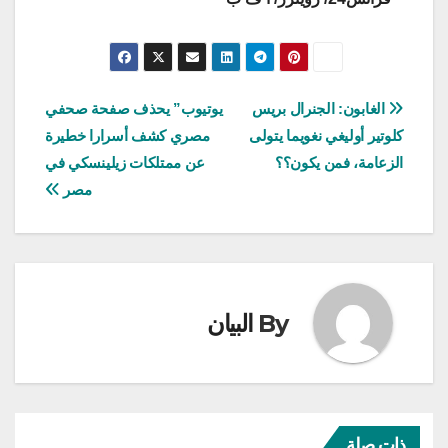
تصفّح
الغابون: الجنرال بريس
يوتيوب” يحذف صفحة صحفي
كلوتير أوليغي نغويما يتولى
مصري كشف أسرارا خطيرة
المقالات
الزعامة، فمن يكون؟؟
عن ممتلكات زيلينسكي في
مصر
By
البيان
ذات صلة