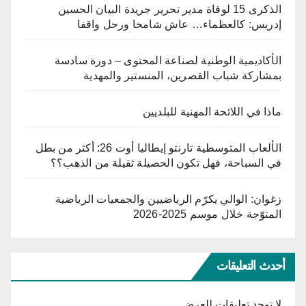
الذكرى 15 لوفاة مدير تحرير جريدة البيان الحسين
إدريس: كالعظماء… عاش شامخا ورحل واقفا
الأكاديمية الوطنية لصناعة المحتوى – دورة سادسة
بمشاركة شباب القصرين، المنستير والمهدية
ماذا في اللائحة المهنية للبلديين
الألعاب المتوسطية تارنتو إيطاليا أوت 26: أكثر من بطل
في السباحة، فهل تكون الحصيلة ثقيلة من الذهب؟؟
زغوان: الوالي يكرّم الرياضيين والجمعيات الرياضية
المتوّجة خلال موسم 2025-2026
أحدث التعليقات
لا توجد تعليقات للعرض.