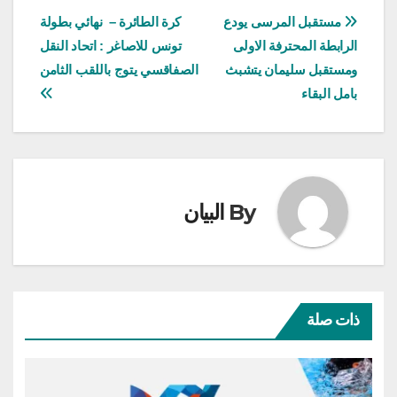
تصفّح
مستقبل المرسى يودع
كرة الطائرة – نهائي بطولة
الرابطة المحترفة الاولى
تونس للاصاغر : اتحاد النقل
المقالات
ومستقبل سليمان يتشبث
الصفاقسي يتوج باللقب الثامن
بامل البقاء
By
البيان
ذات صلة