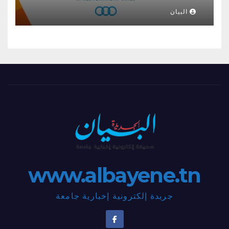
تكون الحصيلة ثقيلة من الذهب؟؟
البيان
www.albayene.tn
جريدة إلكترونية إخبارية جامعة