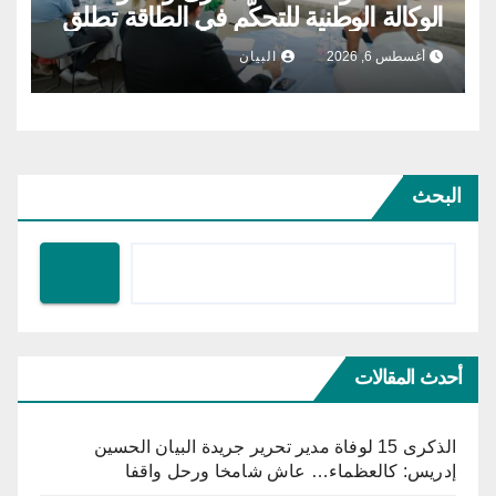
الوكالة الوطنية للتحكّم في الطاقة تطلق
مشروع الطاقة الشمسية الفولطاضوئية
أغسطس 6, 2026
البيان
البحث
أحدث المقالات
الذكرى 15 لوفاة مدير تحرير جريدة البيان الحسين
إدريس: كالعظماء… عاش شامخا ورحل واقفا