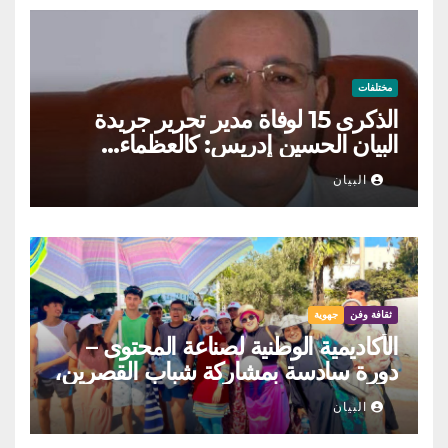
مختلفات
الذكرى 15 لوفاة مدير تحرير جريدة
البيان الحسين إدريس: كالعظماء…
عاش شامخا ورحل واقفا
البيان
ثقافة وفن
جهوية
الأكاديمية الوطنية لصناعة المحتوى –
دورة سادسة بمشاركة شباب القصرين،
المنستير والمهدية
البيان