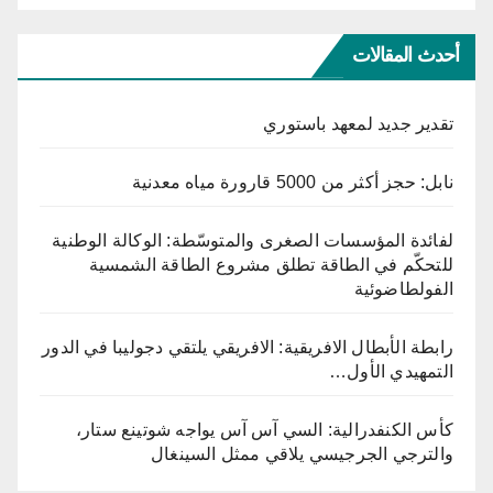
أحدث المقالات
تقدير جديد لمعهد باستوري
نابل: حجز أكثر من 5000 قارورة مياه معدنية
لفائدة المؤسسات الصغرى والمتوسّطة: الوكالة الوطنية
للتحكّم في الطاقة تطلق مشروع الطاقة الشمسية
الفولطاضوئية
رابطة الأبطال الافريقية: الافريقي يلتقي دجوليبا في الدور
التمهيدي الأول…
كأس الكنفدرالية: السي آس آس يواجه شوتينع ستار،
والترجي الجرجيسي يلاقي ممثل السينغال