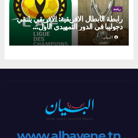
رياضة
رابطة الأبطال الافريقية: الافريقي يلتقي
دجوليبا في الدور التمهيدي الأول…
البيان
www.albayene.tn