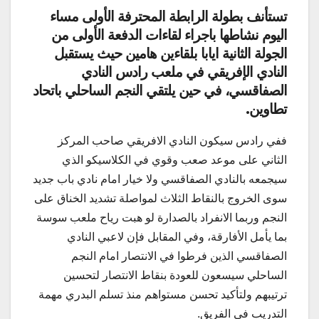
تستأنف بطولة الرابطة المحترفة الأولى مساء
اليوم نشاطها باجراء لقاءات الدفعة الأولى من
الجولة الثانية ايابا بلقاءين هامين حيث يستقبل
النادي الإفريقي في ملعب رادس النادي
الصفاقسي، في حين يلتقي النجم الساحلي باتحاد
تطاوين.
ففي رادس سيكون النادي الافريقي صاحب المركز
الثاني على موعد صعب وقوي في الكلاسيكو الذي
سيجمعه بالنادي الصفاقسي ولا خيار امام نادي باب جديد
سوى الخروج بالنقاط الثلاث لمواصلة تشديد الخناق على
النجم وربما الانفراد بالصدارة لو هبت رياح ملعب سوسة
بما يأمل الأفارقة، وفي المقابل فإن لاعبي النادي
الصفاقسي الذين فرطوا في الانتصار امام النجم
الساحلي سيسعون للعودة بنقاط الانتصار لتحسين
ترتيبهم ولتأكيد تحسن مستواهم منذ تسلم البدري مهمة
التدريب في الفريق.