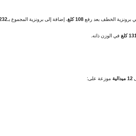
ثي برونزية الخطف بعد رفع
108 كلغ
، إضافة إلى برونزية المجموع بـ
232
13 كلغ
في الوزن ذاته.
ى
12 ميدالية
موزعة على: