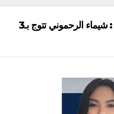
بطولة إفريقيا لرفع الأثقال : شيماء الرحموني تتوج بـ3