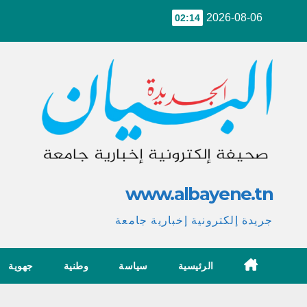
Ski
2026-08-06
02:14
t
conten
www.albayene.tn
جريدة إلكترونية إخبارية جامعة
الرئيسية
سياسة
وطنية
جهوية