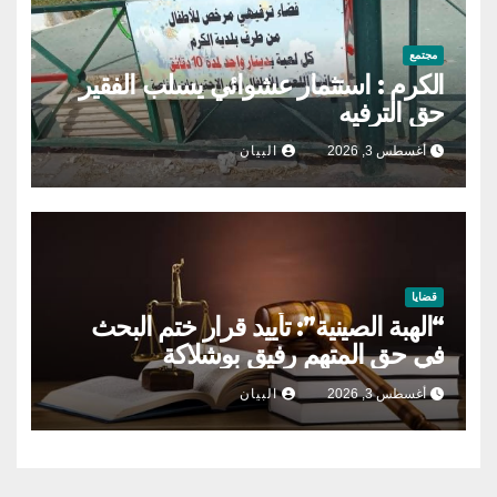
مجتمع
الكرم : استثمار عشوائي يسلب الفقير
حق الترفيه
أغسطس 3, 2026
البيان
قضايا
“الهبة الصينية”: تأييد قرار ختم البحث
في حق المتهم رفيق بوشلاكة
أغسطس 3, 2026
البيان