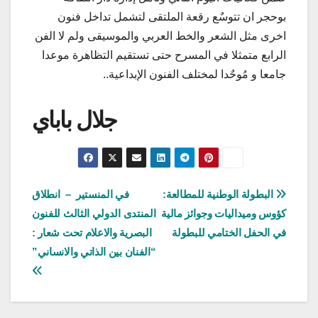
بوحجر ان تتوسٌع رقعة الملتقى لتشمل تداخل فنون
اخرى مثل الشعر والخط العربي والموسيقى ولم لا الفن
الرابع متمثلا في المسرح حتى تستقيم التظاهرة موعدا
جامعا و مُوحٌدا لمختلف الفنون الإبداعية..
جلال باباي
تصفّح
البطولة الوطنية للمطالعة:
في المنستير – انطلاق
كؤوس وميداليات وجوائز مالية
المنتدى الدولي الثالث للفنون
المقالات
في الحفل الختامي للبطولة
البصرية والاعلام تحت شعار :
“الفنان بين الذاتي والانساني”