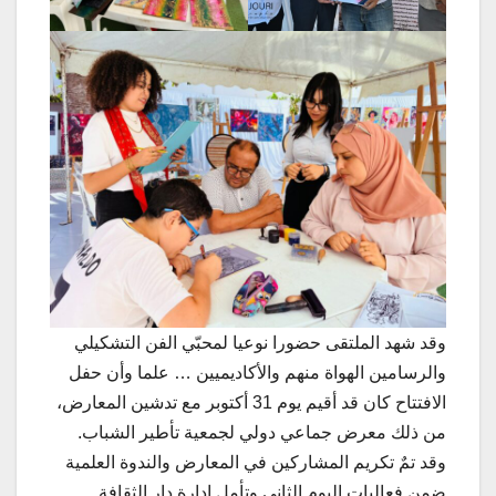
وقد شهد الملتقى حضورا نوعيا لمحبّي الفن التشكيلي
والرسامين الهواة منهم والأكاديميين … علما وأن حفل
الافتتاح كان قد أقيم يوم 31 أكتوبر مع تدشين المعارض،
من ذلك معرض جماعي دولي لجمعية تأطير الشباب.
وقد تمٌ تكريم المشاركين في المعارض والندوة العلمية
ضمن فعاليات اليوم الثاني وتأمل إدارة دار الثقافة