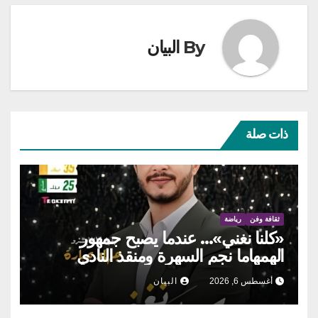
By
البيان
ذات صلة
ثقافة وفن
رياضة
«كلنا نغني»… عندما يصبح جمهور
الهمهاما نجم السهرة ومنقذ النادي
أغسطس 6, 2026
البيان