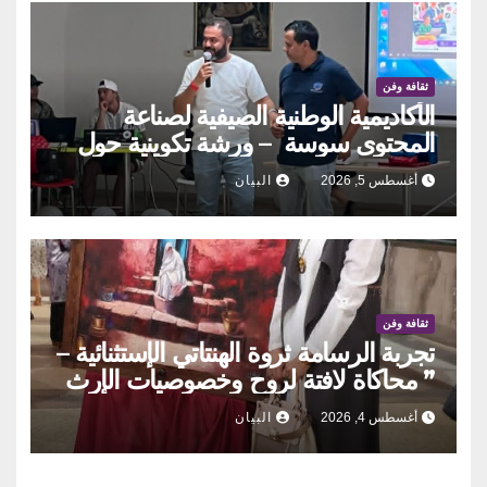
ثقافة وفن
الأكاديمية الوطنية الصيفية لصناعة
المحتوى سوسة – ورشة تكوينية حول
الحوكمة التشاركية
أغسطس 5, 2026
البيان
ثقافة وفن
تجربة الرسامة ثروة الهنتاتي الإستثنائية –
” محاكاة لافتة لروح وخصوصيات الإرث
العمراني والحراك الإنساني بلمسات
أغسطس 4, 2026
البيان
أنثويٌة مدهشة”