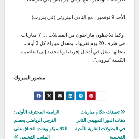
الأحد 9 نوفمبر : مع النادي البنزرتي (في بنزرت)
وكما تلاحظون ماراطون من المقابلات … 7 مباريات
في ظرف 20 يوم تقریبا .. بمعدل مباراة كل 3 أيام ..
يتخللها تنقل في أدغال إفريقيا وبالتحديد إلى العاصمة
الكينية “نيروبي”.
منصور المبروك
تصفّح
تعيينات حكام مباريات
الرابطة المحترفة الأولى:
ذهاب الدور التمهيدي الثاني
الترجي الرياضي يحسم
المقالات
في البطولات القارية للأندية
الكلاسيكو ويشدد الخناق على
التونسية
الملعب التونسي