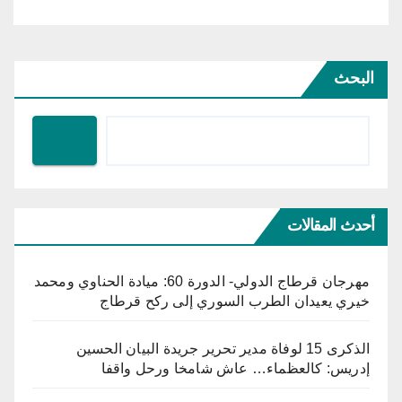
البحث
أحدث المقالات
مهرجان قرطاج الدولي- الدورة 60: ميادة الحناوي ومحمد
خيري يعيدان الطرب السوري إلى ركح قرطاج
الذكرى 15 لوفاة مدير تحرير جريدة البيان الحسين
إدريس: كالعظماء… عاش شامخا ورحل واقفا