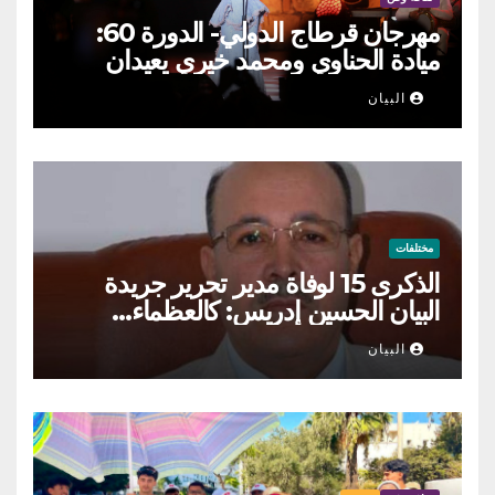
مهرجان قرطاج الدولي- الدورة 60:
ميادة الحناوي ومحمد خيري يعيدان
الطرب السوري إلى ركح قرطاج
البيان
مختلفات
الذكرى 15 لوفاة مدير تحرير جريدة
البيان الحسين إدريس: كالعظماء…
عاش شامخا ورحل واقفا
البيان