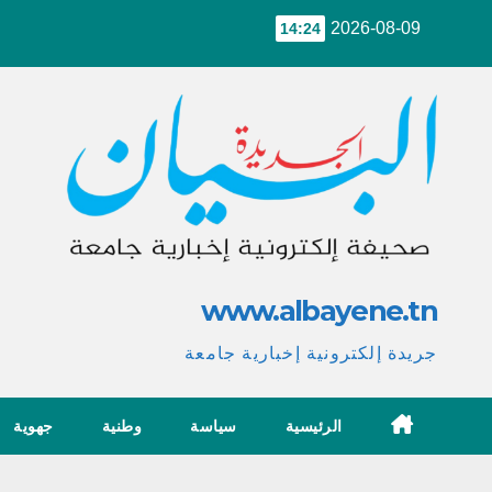
Ski
2026-08-09
14:24
t
conten
www.albayene.tn
جريدة إلكترونية إخبارية جامعة
الرئيسية
سياسة
وطنية
جهوية