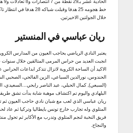
الحادية ع
خط هجومه 25 هدفا وقبلت شباكه 28 هدفا 
خلال الجولتين الاخيرتين.
ريان عباسي في المنستير
يعتبر النادي الرياضي بحاجب العيون من المدارس الكروية
انجبت العديد من حراس المرمى المتالقين خلال سنوات خ
الاكيد أن الساحة الكروية لاتزال تتذكر ابداعات الحراس ع
الحندوس، نورالدين السباعي، الزين الفالحي، الصحبي ال
(السبعي), كمال الحبلي، عبد الناصر رابحي…السعيدي، ال
البلهادي واليوم تم اكتشاف موهبة شابة بدأت تشق طريقه
ريان عباسي الذي لعب مع شبان نادي حاجب العيون ثم ت
المتلوي وله تجارب خارج تونس بايطاليا وتركيا ثم عاد ل
فريق النخبة لنجم المتلوي وتدرب مع الأكابر ثم تحول منذ أ
والنجاح.