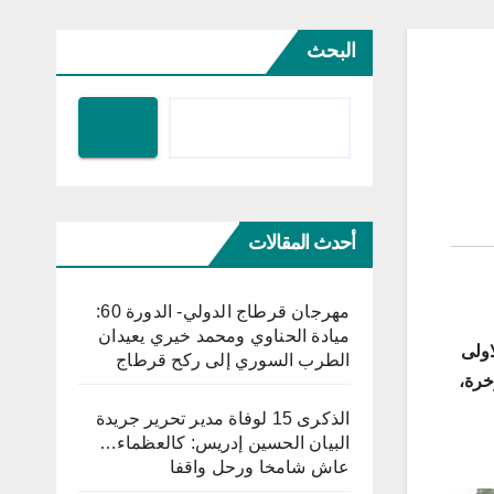
البحث
أحدث المقالات
مهرجان قرطاج الدولي- الدورة 60:
ميادة الحناوي ومحمد خيري يعيدان
اولى
الطرب السوري إلى ركح قرطاج
خرة،
الذكرى 15 لوفاة مدير تحرير جريدة
البيان الحسين إدريس: كالعظماء…
عاش شامخا ورحل واقفا