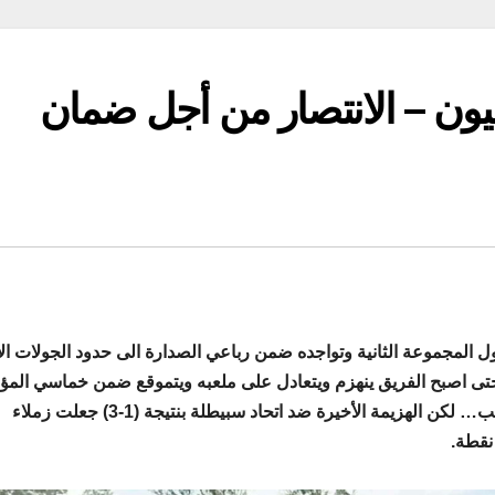
يون – الانتصار من أجل ضمان
ل المجموعة الثانية وتواجده ضمن رباعي الصدارة الى حدود الجولات ال
ي حتى اصبح الفريق ينهزم ويتعادل على ملعبه ويتموقع ضمن خماسي المؤ
ثم تحققت الاستفاقة لجولتين جعلته يعود إلى وسط الترتيب… لكن الهزيمة الأخيرة ضد اتحاد سبيطلة بنتيجة (1-3) جعلت زملاء