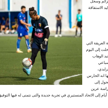
شر بـ29 نقطة من 7 انتصارات و8 تعادلات و9 هزائم وسجل
في انتظار تاكيد الاستفاقة
 العريقة التي
لت إلى اليوم
بد الوهاب
سباعي
زايدي،
ا انه الحارس
حول إلى
حراسة عرين
يام إلى الاتحاد المنستيري في تجربة جديدة والتى نتمنى له فيها التوفي