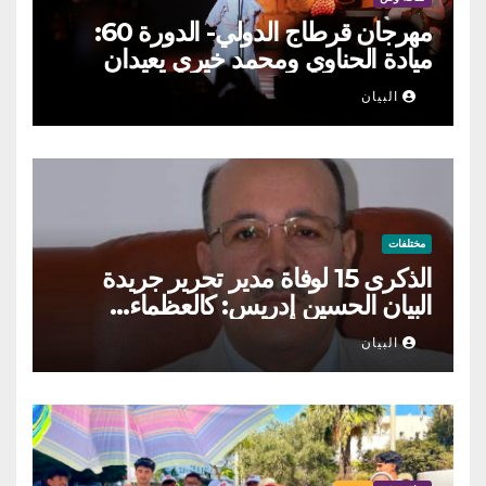
مهرجان قرطاج الدولي- الدورة 60:
ميادة الحناوي ومحمد خيري يعيدان
الطرب السوري إلى ركح قرطاج
البيان
مختلفات
الذكرى 15 لوفاة مدير تحرير جريدة
البيان الحسين إدريس: كالعظماء…
عاش شامخا ورحل واقفا
البيان