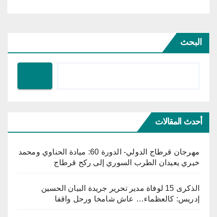
البحث
أحدث المقالات
مهرجان قرطاج الدولي- الدورة 60: ميادة الحناوي ومحمد
خيري يعيدان الطرب السوري إلى ركح قرطاج
الذكرى 15 لوفاة مدير تحرير جريدة البيان الحسين
إدريس: كالعظماء… عاش شامخا ورحل واقفا