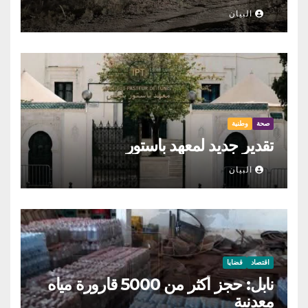
البيان
صحة
وطنية
تقدير جديد لمعهد باستور
البيان
اقتصاد
قضايا
نابل: حجز أكثر من 5000 قارورة مياه
معدنية