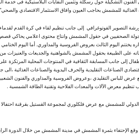
ون التشكيلة حول رسكلة وتثمين النفايات البلاستيكية فى خدمة الب
 الغذائية للمشمش بحاجب العيون وافاق الاستثمار الاقتصادي والصحي”.
رشة التصوير الفوتوغرافي إلى جانب تنظيم لقاء في كرة القدم لقدماء
 جولة الصحفيين في حقول المشمش وانتاج محتوى اعلامي يحاكي قصص
 يختتم اليوم الثالث بعروض الفروسية والمداوري. أما اليوم الختامي
ته على الطبيعة بحقول المشمش بالشواهنية والجديعات والعنيزات من
طفال إلى جانب المسابقة الثقافية في المنتوجات المحلية المرتكزة على
صادي الصناعات التقليدية والحرف اليدوية والصناعات الغذائية ،الى ج
رض للباس التقليدي ،وعروض الفروسية والمداوري والفنون الشعبية
تنظيم معرض الآلات والمعدات الفلاحية وتقنية الطاقة الشمسية .
ن الدولي للمشمش مع عرض فلكلوري لمجموعة القستيل بقرقنة احتفالا 
قع الإحتفاء بثمرة المشمش في مدينة المشمش من خلال الدورة الراب