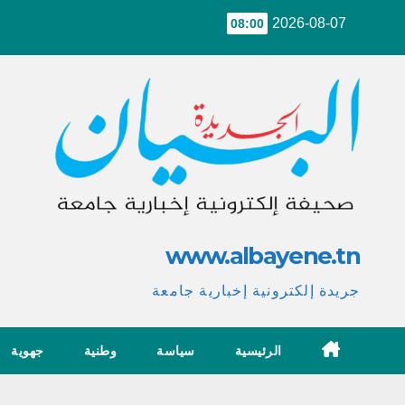
Ski
2026-08-07
08:00
t
conten
www.albayene.tn
جريدة إلكترونية إخبارية جامعة
الرئيسية
سياسة
وطنية
جهوية