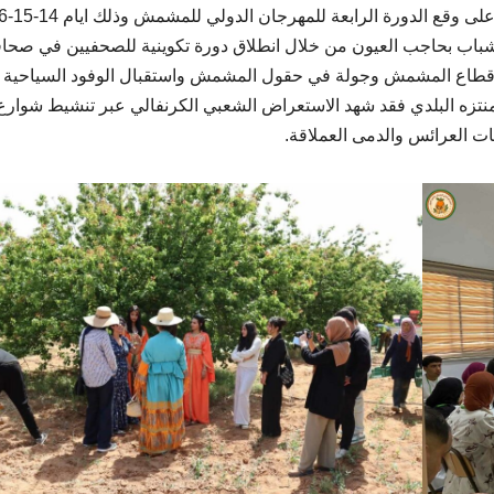
تعيش هذه الأيام مدينة حاجب العيون من ولاية الق
 الشباب بحاجب العيون من خلال انطلاق دورة تكوينية للصحفيين في صحا
قطاع المشمش وجولة في حقول المشمش واستقبال الوفود السياحية 
زه البلدي فقد شهد الاستعراض الشعبي الكرنفالي عبر تنشيط شوارع
 العرائس والدمى العملاقة.