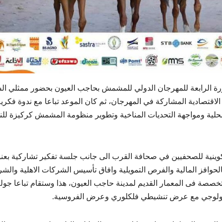
دورة الرابعة للمهرجان الدولي للمشمش بحاجب العيون بحضور ممثلي ا
قتصادية المشاركة في المهرجان، ثم كان الموعد تباعا مع ندوة فكرية
ية المحلية ومواجهة التحديات المناخية وتطوير منظومة المشمش كركيزة ل
تكوينية للصحفيين في صحافة القرب الى جانب جلسة تفكير تشاركية بعن
الحوافز المالية والفرص التمويلية وافاق تأسيس الشركات الاهلية والش
خصصة فى المعمار القديم لمدينة حاجب العيون، هذا وستقام تباعا جول
يكولوجي مع عرض تنشيطي فلكلوري وعرض الفروسية.