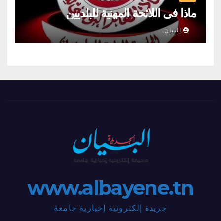
ماذا في اللائحة المهنية للبلديين
البيان
www.albayene.tn
جريدة إلكترونية إخبارية جامعة