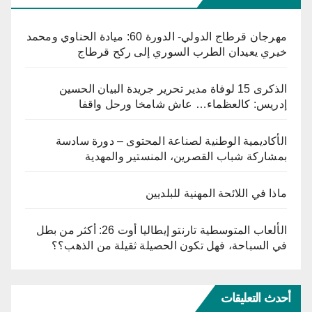
مهرجان قرطاج الدولي- الدورة 60: ميادة الحناوي ومحمد
خيري يعيدان الطرب السوري إلى ركح قرطاج
الذكرى 15 لوفاة مدير تحرير جريدة البيان الحسين
إدريس: كالعظماء… عاش شامخا ورحل واقفا
الأكاديمية الوطنية لصناعة المحتوى – دورة سادسة
بمشاركة شباب القصرين، المنستير والمهدية
ماذا في اللائحة المهنية للبلديين
الألعاب المتوسطية تارنتو إيطاليا أوت 26: أكثر من بطل
في السباحة، فهل تكون الحصيلة ثقيلة من الذهب؟؟
أحدث التعليقات