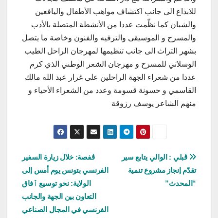
للابداع الى جانب اكتشاف مواهب الأطفال واليافعين
والشبان كما نظّمت عددا من الأنشطة المتصلة بالأدب
والمسرح و الموسيقى والترفيه والفنون وخاصة ما يتصل
بشهر التراث الى جانب تنظيمها لمهرجان الراحل الطيب
الوسلاتي للمسرح و مهرجان الشعر الوطني الذي كرم
عددا من شعراء الجهة الراحلين على غرار عبد الله مالك
القاسمي و حسونة قسومة وعدد من الشعراء الأحياء و
منهم الشاعر يوسف رزوقة
تصفّح
ڨبلي : الوالي يتابع سير
ڨفصة: خلال زيارة السفير
تقدّم إنجاز مشروع تنمية
الفرنسي بتونس يوم أمس إلى
المقالات
“المحدث”
الولاية: نحو توسيع ٱفاق
التعاون بين الجهة والجانب
الفرنسي في المجال الصناعي