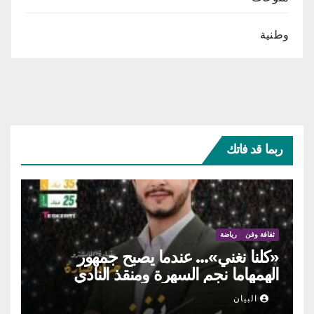
وطنية
ربما قد فاتك
ثقافة وفن
رياضة
«كلنا نغني»… عندما يصبح جمهور
الهمهاما نجم السهرة ومنقذ النادي
البيان