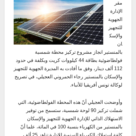
مقر
الإدارة
الجهوية
للتجهيز
والإسك
ان
بالمنستير انجاز مشروع تركيز محطة شمسية
فولطاضوئية بطاقة 44 كيلووات كريت وبكلفة في حدود
112 ألف دينار، وفق ما أفادت به المديرة الجهوية للتجهيز
والإسكان بالمنستير رجاء الحمروني العجيلي، في تصريح
لوكالة تونس أفريقيا للأنباء.
وأوضحت العجيلي أنّ هذه المحطة الفولطاضوئية، التي
شملت تركيز 90 لوحة شمسية، ستسمح من توفير
الاستهلاك الذاتي للإدارة الجهوية للتجهيز والإسكان
بالمنستير من الكهرباء بنسبة 100 في المائة، علما أنّ
كلفة استهلاك الكهرباء السنوية للإدارة تناهز 25 ألف