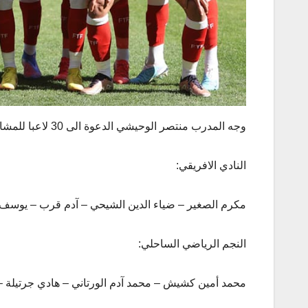
وجه
المدرب منتصر الوحيشي الدعوة الى 30 لاعبا للمشاركة في هذا التربص من بينهم 11 لاعبا ينشطون في بطولات أجنبية :
النادي الافريقي:
مكرم الصغير – ضياء الدين الشيحي – آدم قرب – يوسف س
النجم الرياضي الساحلي:
محمد أمين كشيش – محمد آدم الورتاني – هادي جرتيلة – 