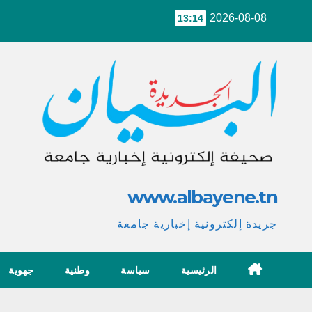
Ski
2026-08-08
13:14
t
conten
www.albayene.tn
جريدة إلكترونية إخبارية جامعة
الرئيسية
سياسة
وطنية
جهوية