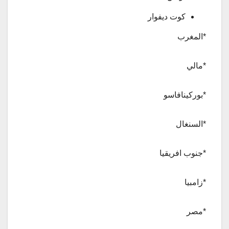
كوت ديفوار
*المغرب
*مالي
*بوركينافاسو
*السنغال
*جنوب افريقيا
*زامبيا
*مصر