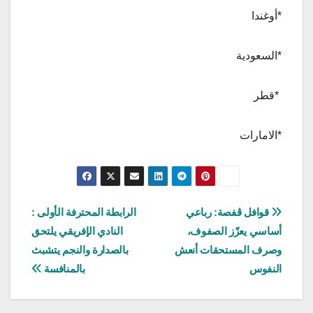
*أوغندا
*السعودية
*قطر
*الامارات
تصفّح
قوافل ڨفصة: رباعي
الرابطة المحترفة الأولى :
أساسي يعزّز الصفوف،
النادي الإفريقي يلتحق
المقالات
وصرف المستحقات أنعش
بالصدارة والنجم يتشبث
النفوس
بالمنافسة