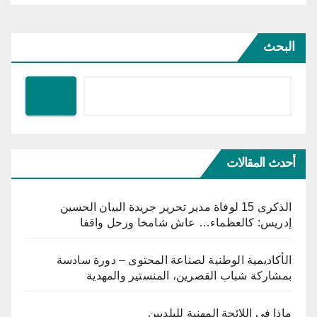
البحث
أحدث المقالات
الذكرى 15 لوفاة مدير تحرير جريدة البيان الحسين
إدريس: كالعظماء… عاش شامخا ورحل واقفا
الأكاديمية الوطنية لصناعة المحتوى – دورة سادسة
بمشاركة شباب القصرين، المنستير والمهدية
ماذا في اللائحة المهنية للبلديين