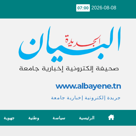
Ski
2026-08-08
07:00
t
conten
www.albayene.tn
جريدة إلكترونية إخبارية جامعة
الرئيسية
سياسة
وطنية
جهوية