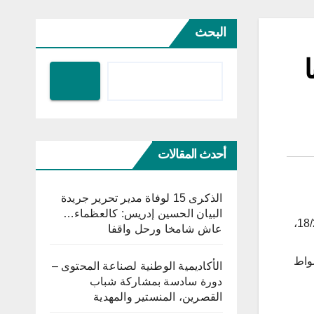
البحث
ا
أحدث المقالات
الذكرى 15 لوفاة مدير تحرير جريدة
البيان الحسين إدريس: كالعظماء…
إستهل المنتخب التونسي للكرة الطائرة مشاركته في البطولة العربية للكرة الطائرة بالانتصار على نظيره العماني بنتيجة 0/3 (18/25،
عاش شامخا ورحل واقفا
 البحرين المستضيف من تحقيق الانتصار على المنتخب العراقي بنتيحة 3 اشواط
الأكاديمية الوطنية لصناعة المحتوى –
دورة سادسة بمشاركة شباب
القصرين، المنستير والمهدية