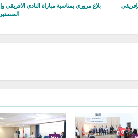
لإفريقي
بلاغ مروري بمناسبة مباراة النادي الافريقي وال
المنستي
ضة
رياضة